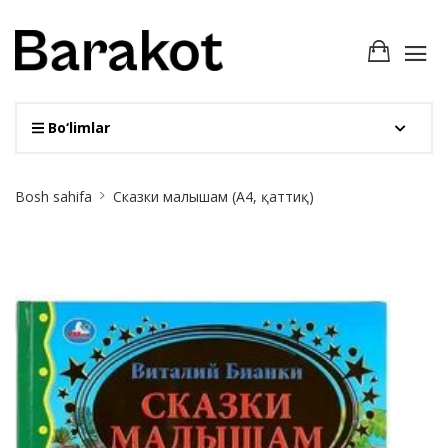
Bo‘limlar
Site
Bosh sahifa
Cказки малышам (А4, қаттиқ)
Breadcrumb