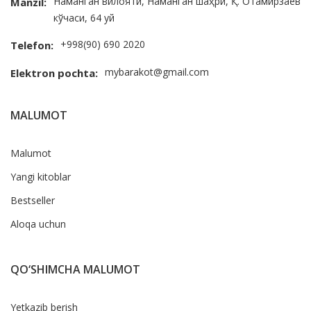
Наманган вилояти, Наманган шаҳри, Қ. Отамирзаев
Manzil:
кўчаси, 64 уй
+998(90) 690 2020
Telefon:
mybarakot@gmail.com
Elektron pochta:
MALUMOT
Malumot
Yangi kitoblar
Bestseller
Aloqa uchun
QO‘SHIMCHA MALUMOT
Yetkazib berish