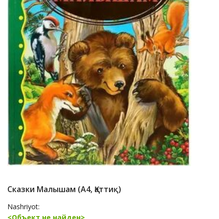
Cказки Малышам (А4, Қаттиқ)
Nashriyot:
<Объект не найден>