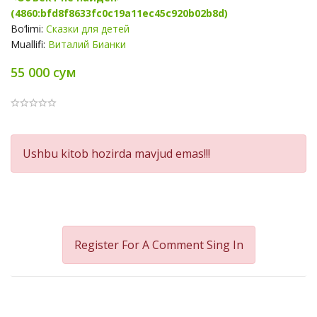
(4860:bfd8f8633fc0c19a11ec45c920b02b8d)
Bo‘limi:
Сказки для детей
Muallifi:
Виталий Бианки
55 000 сум
Product
Ushbu kitob hozirda mavjud emas!!!
Summery
Register For A Comment
Sing In