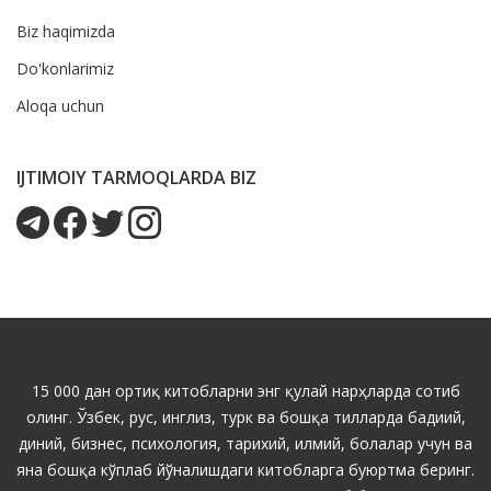
Biz haqimizda
Do'konlarimiz
Aloqa uchun
IJTIMOIY TARMOQLARDA BIZ
15 000 дан ортиқ китобларни энг қулай нарҳларда сотиб
олинг. Ўзбек, рус, инглиз, турк ва бошқа тилларда бадиий,
диний, бизнес, психология, тарихий, илмий, болалар учун ва
яна бошқа кўплаб йўналишдаги китобларга буюртма беринг.