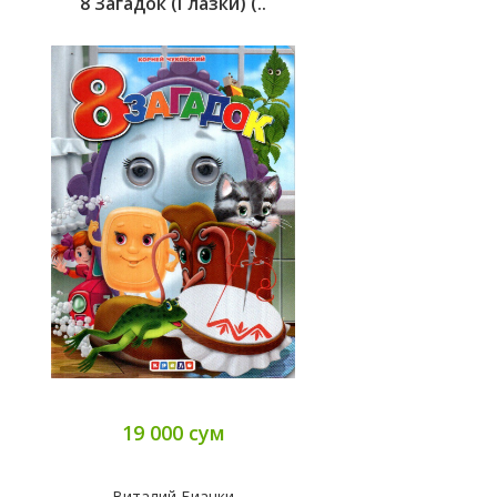
8 Загадок (глазки) (..
19 000 сум
Виталий Бианки