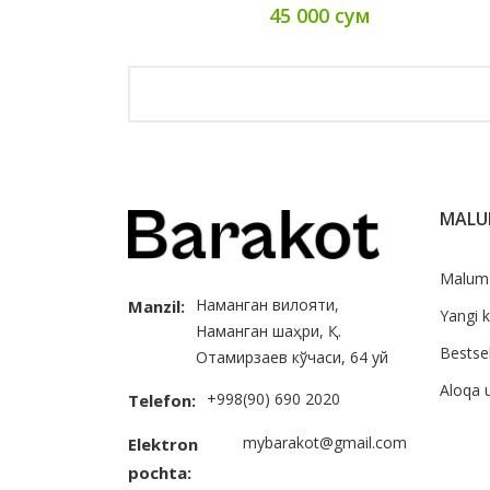
45 000 сум
MAL
Malum
Наманган вилояти,
Manzil:
Yangi k
Наманган шаҳри, Қ.
Bestsel
Отамирзаев кўчаси, 64 уй
Aloqa 
+998(90) 690 2020
Telefon:
mybarakot@gmail.com
Elektron
pochta: