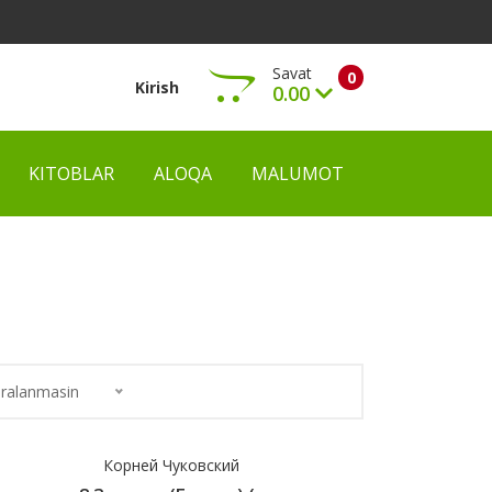
Savat
0
Kirish
0.00
KITOBLAR
ALOQA
MALUMOT
Ko‘rish
ralanmasin
Корней Чуковский