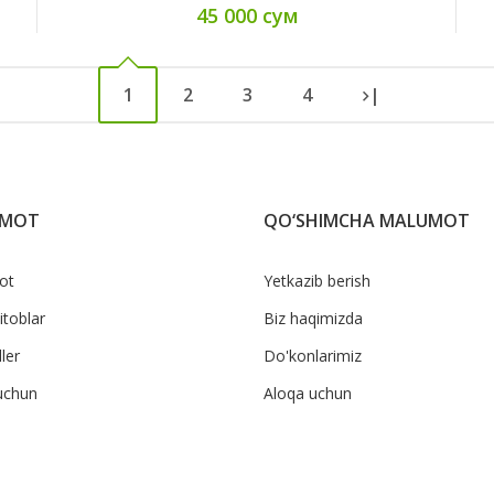
45 000 сум
1
2
3
4
|
UMOT
QO‘SHIMCHA MALUMOT
ot
Yetkazib berish
itoblar
Biz haqimizda
ler
Do'konlarimiz
uchun
Aloqa uchun