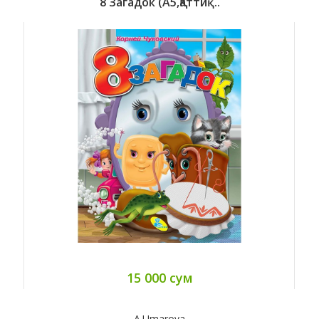
8 Загадок (A5,қаттиқ..
15 000 сум
A.Umarova