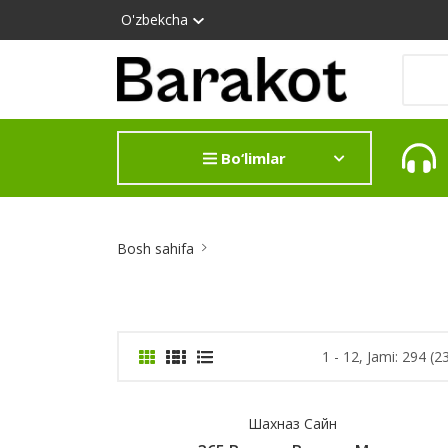
O'zbekcha
Bo‘limlar
Site
Bosh sahifa
Breadcrumb
1 - 12, Jami: 294 (2
Шахназ Сайн