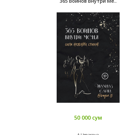
365 Воинов Внутри Ме..
50 000 сум
A.Umarova