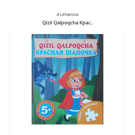
A.Umarova
Qizil Qalpoqcha Крас..