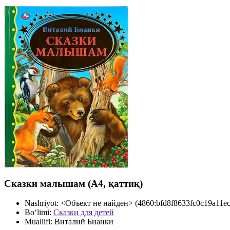
Cказки малышам (А4, қаттиқ)
Nashriyot:
<Объект не найден> (4860:bfd8f8633fc0c19a11e
Bo‘limi:
Сказки для детей
Muallifi:
Виталий Бианки