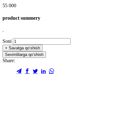
55 000
product summery
.
Soni
+
Savatga qo‘shish
Sevimlilarga qo‘shish
Share: