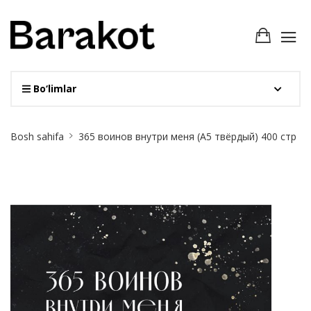
Bo‘limlar
Site
Bosh sahifa
365 воинов внутри меня (А5 твёрдый) 400 стр
Breadcrumb