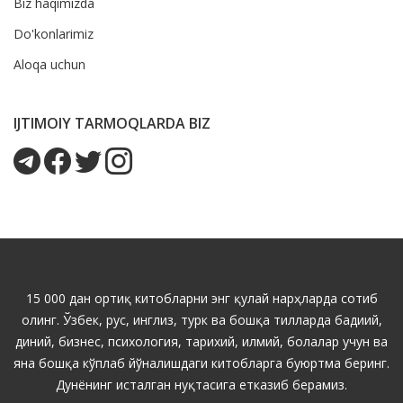
Biz haqimizda
Do'konlarimiz
Aloqa uchun
IJTIMOIY TARMOQLARDA BIZ
15 000 дан ортиқ китобларни энг қулай нарҳларда сотиб
олинг. Ўзбек, рус, инглиз, турк ва бошқа тилларда бадиий,
диний, бизнес, психология, тарихий, илмий, болалар учун ва
яна бошқа кўплаб йўналишдаги китобларга буюртма беринг.
Дунёнинг исталган нуқтасига етказиб берамиз.