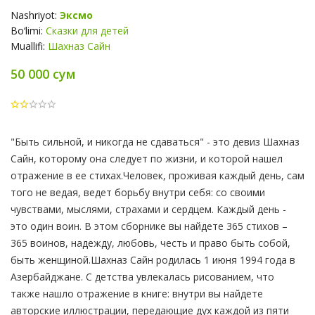
Nashriyot:
Эксмо
Bo‘limi:
Сказки для детей
Muallifi:
Шахназ Сайн
50 000 сум
Product
"Быть сильной, и никогда не сдаваться" - это девиз Шахназ
Summery
Сайн, которому она следует по жизни, и которой нашел
отражение в ее стихах.Человек, проживая каждый день, сам
того не ведая, ведет борьбу внутри себя: со своими
чувствами, мыслями, страхами и сердцем. Каждый день -
это один воин. В этом сборнике вы найдете 365 стихов –
365 воинов, надежду, любовь, честь и право быть собой,
быть женщиной.Шахназ Сайн родилась 1 июня 1994 года в
Азербайджане. С детства увлекалась рисованием, что
также нашло отражение в книге: внутри вы найдете
авторские иллюстрации, передающие дух каждой из пяти