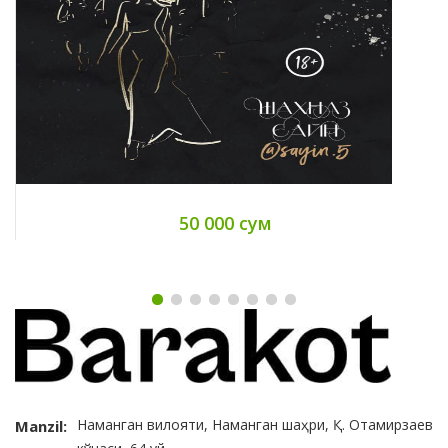
50 000 сум
Наманган вилояти, Наманган шаҳри, Қ. Отамирзаев
Manzil: