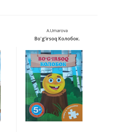
A.Umarova
A
Bo'g'irsoq Колобок.
Chipor 