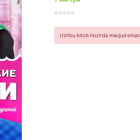
Product
Ushbu kitob hozirda mavjud emas!
Summery