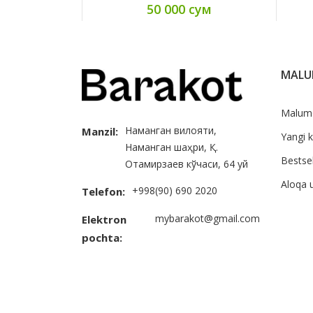
50 000 сум
MAL
Malum
Наманган вилояти,
Manzil:
Yangi k
Наманган шаҳри, Қ.
Bestsel
Отамирзаев кўчаси, 64 уй
Aloqa 
+998(90) 690 2020
Telefon:
mybarakot@gmail.com
Elektron
pochta: