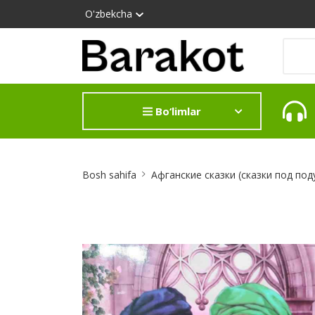
O'zbekcha
Bo‘limlar
Site
Bosh sahifa
Афганские сказки (сказки под под
Breadcrumb