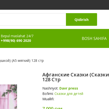
Qidirish
Bepul maslahat 24/7
BOSH SAHIFA
+998(90) 690 2020
ушкой) (А5 мягкий) 128 стр
Афганские Сказки (сказки
128 Стр
Nashriyot:
Davr press
Bo‘limi:
Сказки для детей
Muallifi:
7 000 сум