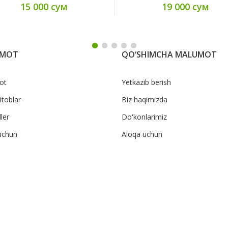
15 000 сум
19 000 сум
UMOT
QO‘SHIMCHA MALUMOT
ot
Yetkazib berish
itoblar
Biz haqimizda
ler
Do'konlarimiz
uchun
Aloqa uchun