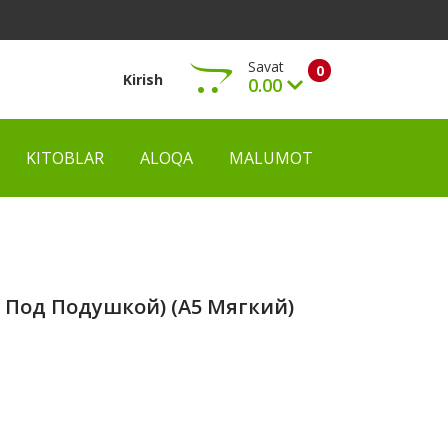
Savat
0
Kirish
0.00
KITOBLAR
ALOQA
MALUMOT
Ko‘rish
 Под Подушкой) (А5 Мягкий)