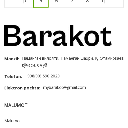
|
5
6
7
8
|
Наманган вилояти, Наманган шаҳри, Қ. Отамирзаев
Manzil:
кўчаси, 64 уй
+998(90) 690 2020
Telefon:
mybarakot@gmail.com
Elektron pochta:
MALUMOT
Malumot