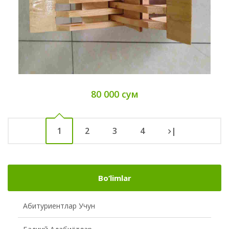
80 000 сум
1
2
3
4
|
Bo‘limlar
Абитуриентлар Учун