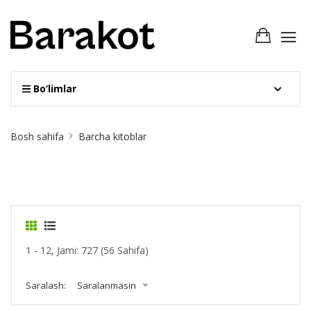
Bo‘limlar
Site
Bosh sahifa
Barcha kitoblar
Breadcrumb
1 - 12, Jami: 727 (56 Sahifa)
Saralash:
Saralanmasin