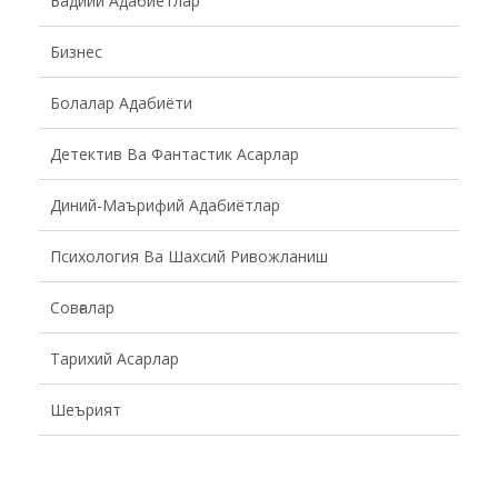
Бадиий Адабиётлар
Бизнес
Болалар Адабиёти
Детектив Ва Фантастик Асарлар
Диний-Маърифий Адабиётлар
Психология Ва Шахсий Ривожланиш
Совғалар
Тарихий Асарлар
Шеърият