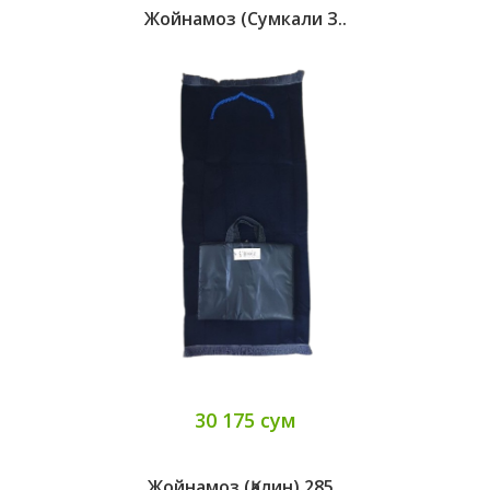
Жойнамоз (сумкали З..
30 175 сум
Жойнамоз (қалин) 285..