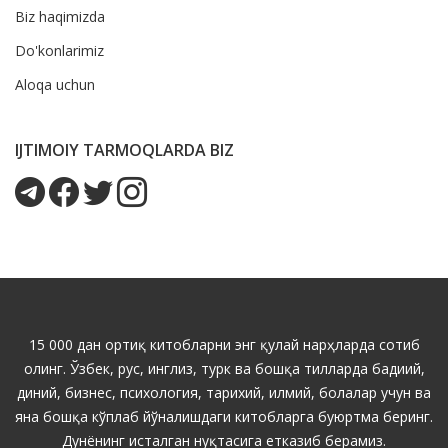
Biz haqimizda
Do'konlarimiz
Aloqa uchun
IJTIMOIY TARMOQLARDA BIZ
15 000 дан ортиқ китобларни энг қулай нарҳларда сотиб
олинг. Ўзбек, рус, инглиз, турк ва бошқа тилларда бадиий,
диний, бизнес, психология, тарихий, илмий, болалар учун ва
яна бошқа кўплаб йўналишдаги китобларга буюртма беринг.
Дунёнинг исталган нуқтасига етказиб берамиз.