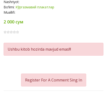
Nashriyot:
Bo‘limi:
Кўргазмавий плакатлар
Muallifi:
2 000 сум
Product
Ushbu kitob hozirda mavjud emas!!!
Summery
Register For A Comment
Sing In