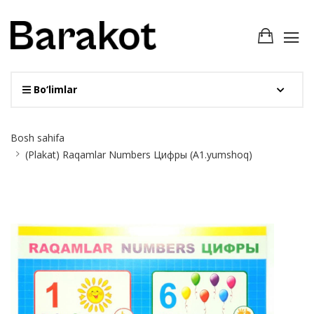
Bo‘limlar
Site
Bosh sahifa
Breadcrumb
(Plakat) Raqamlar Numbers Цифры (A1.yumshoq)