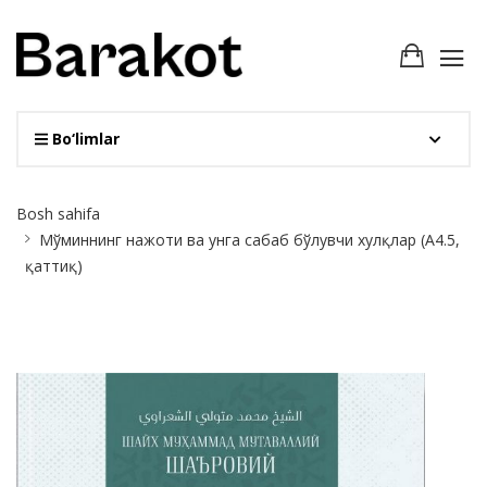
Bo‘limlar
Site
Bosh sahifa
Breadcrumb
Мўминнинг нажоти ва унга сабаб бўлувчи хулқлар (А4.5,
қаттиқ)