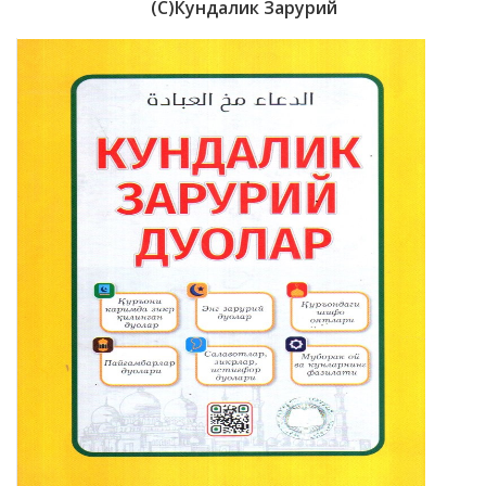
(с)Кундалик Зарурий