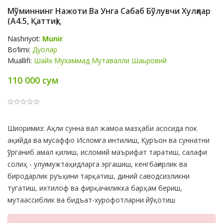
Мўминнинг Нажоти Ва Унга Сабаб Бўлувчи Хулқлар
(А4.5, Қаттиқ)
Nashriyot:
Munir
Bo‘limi:
Дуолар
Muallifi:
Шайх Мухаммад Мутавалли Шаьровий
110 000 сум
Product
Шиоримиз: Аҳли сунна вал жамоа мазҳаби асосида пок
Summery
ақийда ва мусаффо Исломга интилиш, Қуръон ва суннатни
ўрганиб амал қилиш, исломий маърифат таратиш, салафи
солиҳ - улуғ мужтаҳидларга эргашиш, кенгбағирлик ва
биродарлик руъҳини тарқатиш, диний саводсизликни
тугатиш, ихтилоф ва фирқачиликка барҳам бериш,
мутаассиблик ва бидъат-хурофотларни йўқотиш