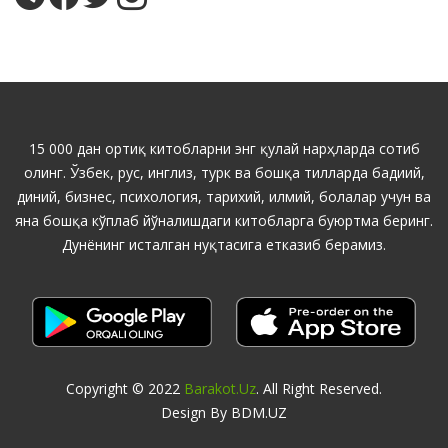
15 000 дан ортиқ китобларни энг қулай нарҳларда сотиб
олинг. Ўзбек, рус, инглиз, турк ва бошқа тилларда бадиий,
диний, бизнес, психология, тарихий, илмий, болалар учун ва
яна бошқа кўплаб йўналишдаги китобларга буюртма беринг.
Дунёнинг исталган нуқтасига етказиб берамиз.
Copyright © 2022
Barakot.uz
. All Right Reserved.
Design By BDM.UZ