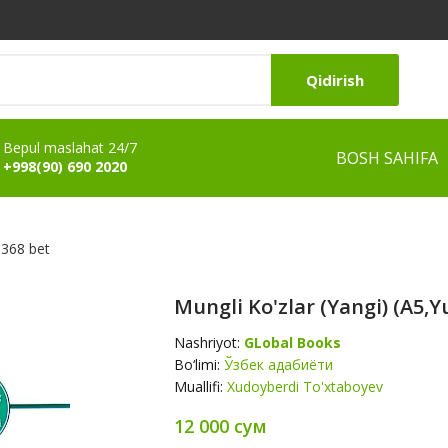
Qidirish
Bepul maslahat 24/7
BOSH SAHIFA
+998(90) 690 2020
 368 bet
Mungli Ko'zlar (yangi) (A5,
Nashriyot:
GLobal Books
Bo‘limi:
Ўзбек адабиёти
Muallifi:
Xudoyberdi To'xtaboyev
12 000 сум