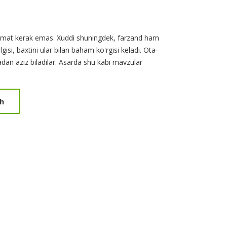
'mat kerak emas. Xuddi shuningdek, farzand ham
isi, baxtini ular bilan baham ko'rgisi keladi. Ota-
adan aziz biladilar. Asarda shu kabi mavzular
h