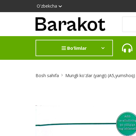
O'zbekcha
Bo‘limlar
Site
Bosh sahifa
Mungli ko'zlar (yangi) (A5,yumshoq)
Breadcrumb