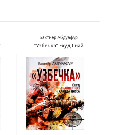
Бахтиёр Абдуғафур
Rust
т
"Узбечка" Ёхуд Снай
100 Ju