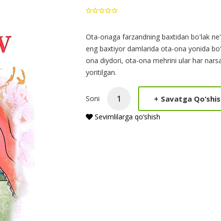
Product
Ota-onaga farzandning baxtidan bo'lak ne
eng baxtiyor damlarida ota-ona yonida bo'lg
Summery
ona diydori, ota-ona mehrini ular har nars
yoritilgan.
+
Savatga Qo‘shis
Soni
Sevimlilarga qo‘shish