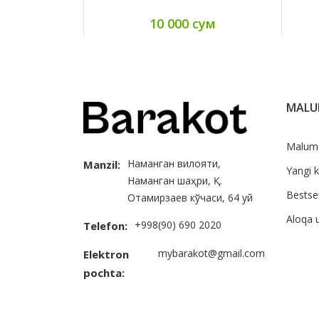
10 000 сум
MAL
Malum
Наманган вилояти,
Manzil:
Yangi k
Наманган шаҳри, Қ.
Bestsel
Отамирзаев кўчаси, 64 уй
Aloqa 
+998(90) 690 2020
Telefon:
mybarakot@gmail.com
Elektron
pochta: