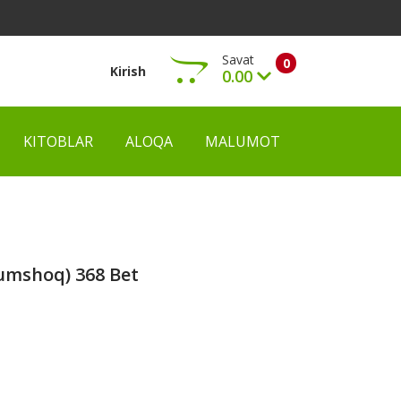
Savat
0
Kirish
0.00
KITOBLAR
ALOQA
MALUMOT
Ko‘rish
yumshoq) 368 Bet