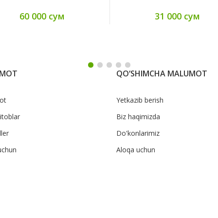
60 000 сум
31 000 сум
UMOT
QO‘SHIMCHA MALUMOT
ot
Yetkazib berish
itoblar
Biz haqimizda
ler
Do'konlarimiz
uchun
Aloqa uchun