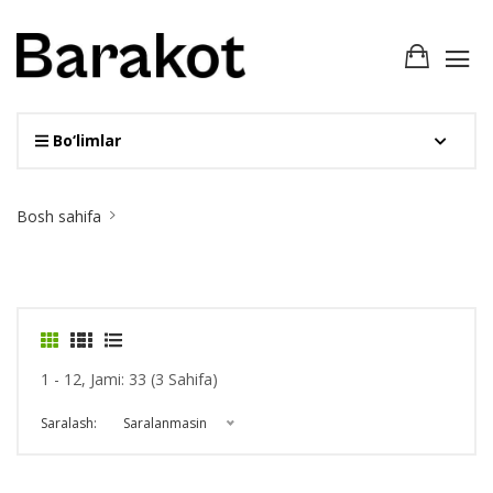
Bo‘limlar
Site
Bosh sahifa
Breadcrumb
1 - 12, Jami: 33 (3 Sahifa)
Saralash:
Saralanmasin