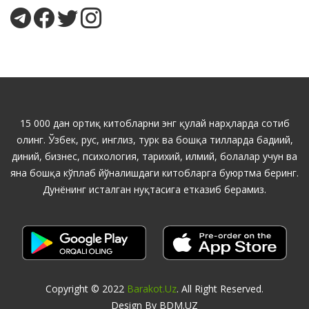
15 000 дан ортиқ китобларни энг қулай нарҳларда сотиб
олинг. Ўзбек, рус, инглиз, турк ва бошқа тилларда бадиий,
диний, бизнес, психология, тарихий, илмий, болалар учун ва
яна бошқа кўплаб йўналишдаги китобларга буюртма беринг.
Дунёнинг исталган нуқтасига етказиб берамиз.
Copyright © 2022
Barakot.uz
. All Right Reserved.
Design By BDM.UZ