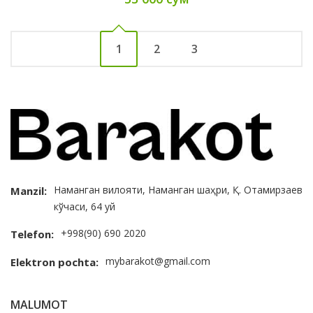
1
2
3
Наманган вилояти, Наманган шаҳри, Қ. Отамирзаев
Manzil:
кўчаси, 64 уй
+998(90) 690 2020
Telefon:
mybarakot@gmail.com
Elektron pochta:
MALUMOT