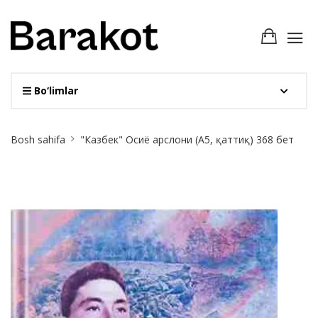
Bo‘limlar
Site
Bosh sahifa
"Казбек" Осиё арслони (А5, қаттиқ) 368 бет
Breadcrumb