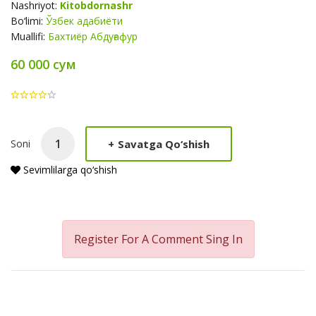
Nashriyot:
Kitobdornashr
Bo‘limi:
Ўзбек адабиёти
Muallifi:
Бахтиёр Абдуғафур
60 000 сум
Product
+
Savatga Qo‘shish
Soni
Summery
Sevimlilarga qo‘shish
Register For A Comment
Sing In