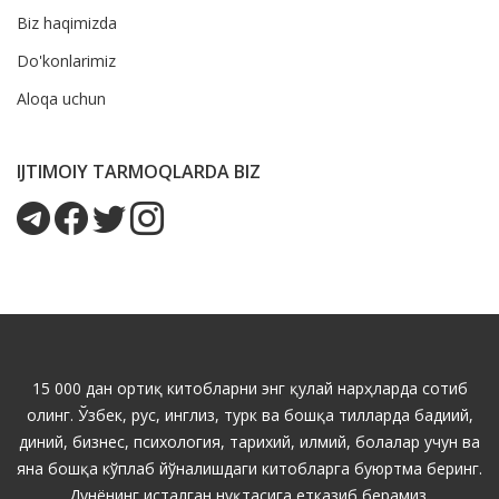
Biz haqimizda
Do'konlarimiz
Aloqa uchun
IJTIMOIY TARMOQLARDA BIZ
15 000 дан ортиқ китобларни энг қулай нарҳларда сотиб
олинг. Ўзбек, рус, инглиз, турк ва бошқа тилларда бадиий,
диний, бизнес, психология, тарихий, илмий, болалар учун ва
яна бошқа кўплаб йўналишдаги китобларга буюртма беринг.
Дунёнинг исталган нуқтасига етказиб берамиз.