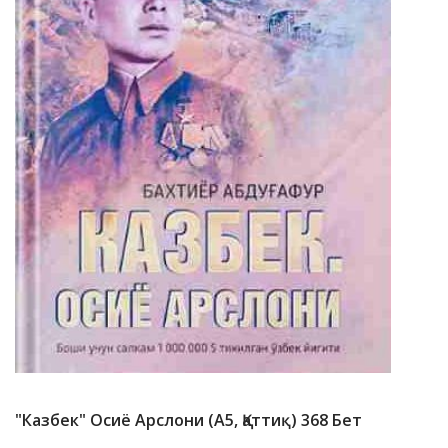
"Казбек" Осиё Арслони (А5, Қаттиқ) 368 Бет