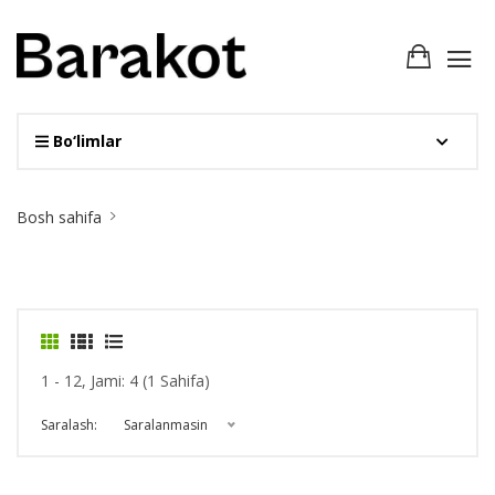
Bo‘limlar
Site
Bosh sahifa
Breadcrumb
1 - 12, Jami: 4 (1 Sahifa)
Saralash:
Saralanmasin