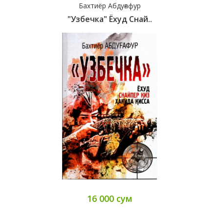
Бахтиёр Абдуғафур
"Узбечка" Ёхуд Снай..
16 000 сум