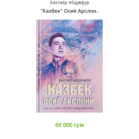
Бахтиёр Абдуғафур
"Казбек" Осиё Арслон..
60 000 сум