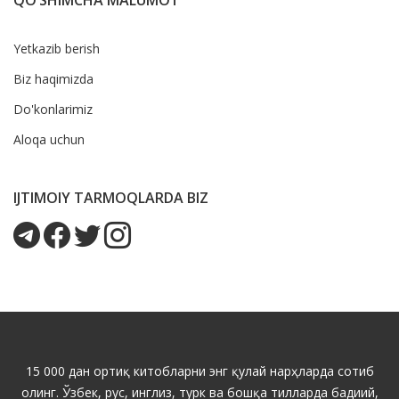
Yetkazib berish
Biz haqimizda
Do'konlarimiz
Aloqa uchun
IJTIMOIY TARMOQLARDA BIZ
15 000 дан ортиқ китобларни энг қулай нарҳларда сотиб
олинг. Ўзбек, рус, инглиз, турк ва бошқа тилларда бадиий,