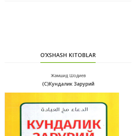
O‘XSHASH KITOBLAR
Жамшид Шодиев
(с)Кундалик Зарурий