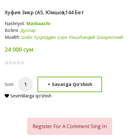
Хуфия Зикр (А5, Юмшоқ) 144 Бет
Nashriyot:
Matbaachi
Bo‘limi:
Дуолар
Muallifi:
Шайх Зуҳриддин қори Нақшбандий Шаҳрихоний
24 000 сум
Product
+
Savatga Qo‘shish
Soni
Summery
Sevimlilarga qo‘shish
Register For A Comment
Sing In