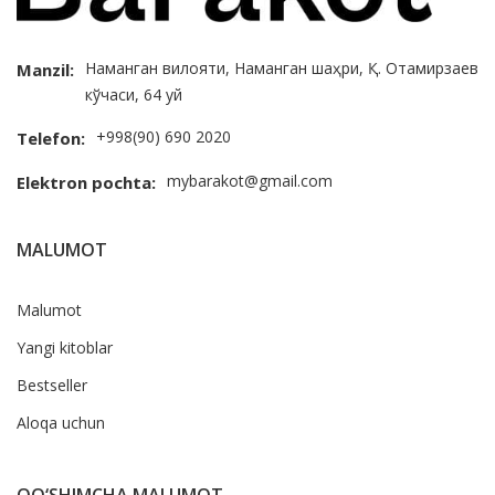
Наманган вилояти, Наманган шаҳри, Қ. Отамирзаев
Manzil:
кўчаси, 64 уй
+998(90) 690 2020
Telefon:
mybarakot@gmail.com
Elektron pochta:
MALUMOT
Malumot
Yangi kitoblar
Bestseller
Aloqa uchun
QO‘SHIMCHA MALUMOT