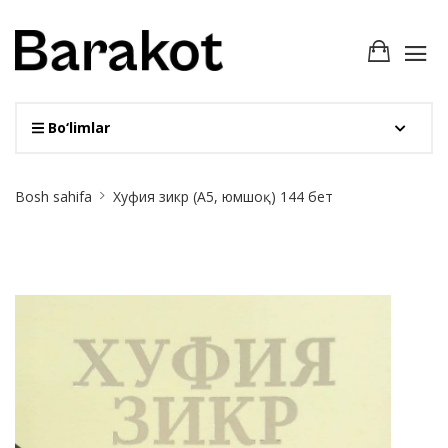
Bo‘limlar
Site
Bosh sahifa
Хуфия зикр (А5, юмшоқ) 144 бет
Breadcrumb