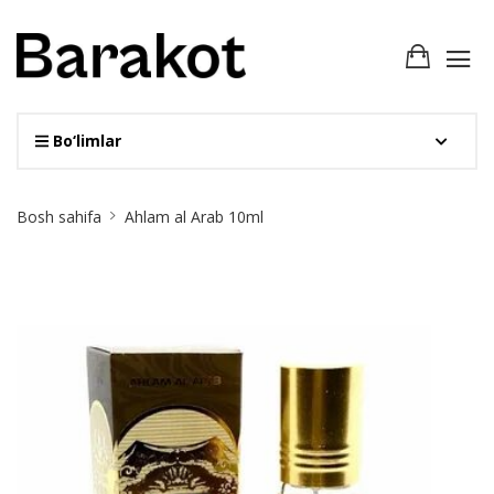
Bo‘limlar
Site
Bosh sahifa
Ahlam al Arab 10ml
Breadcrumb