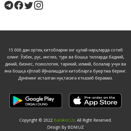
15 000 дан ортиқ китобларни энг қулай нарҳларда сотиб
олинг. Ўзбек, рус, инглиз, турк ва бошқа тилларда бадиий,
диний, бизнес, психология, тарихий, илмий, болалар учун ва
яна бошқа кўплаб йўналишдаги китобларга буюртма беринг.
Дунёнинг исталган нуқтасига етказиб берамиз.
Copyright © 2022
Barakot.uz
. All Right Reserved.
Design By BDM.UZ