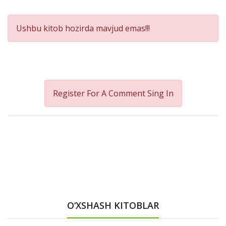
Product
Ushbu kitob hozirda mavjud emas!!!
Summery
Register For A Comment
Sing In
O‘XSHASH KITOBLAR