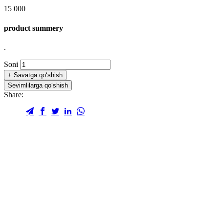
15 000
product summery
.
Soni
+
Savatga qo‘shish
Sevimlilarga qo‘shish
Share: