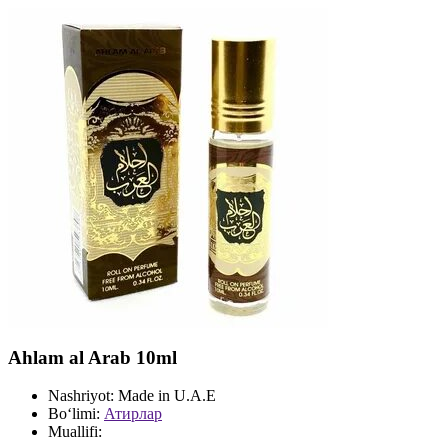
Ahlam al Arab 10ml
Nashriyot:
Made in U.A.E
Bo‘limi:
Атирлар
Muallifi: