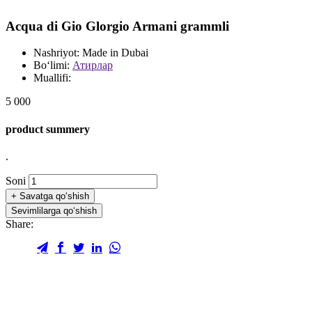
Acqua di Gio Glorgio Armani grammli
Nashriyot:
Made in Dubai
Bo‘limi:
Атирлар
Muallifi:
5 000
product summery
.
Soni
+
Savatga qo‘shish
Sevimlilarga qo‘shish
Share: