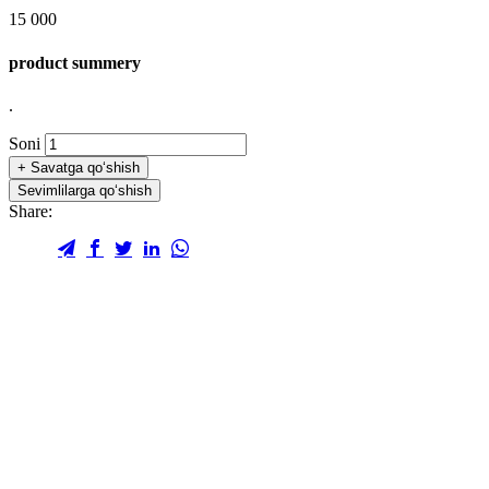
15 000
product summery
.
Soni
+
Savatga qo‘shish
Sevimlilarga qo‘shish
Share: