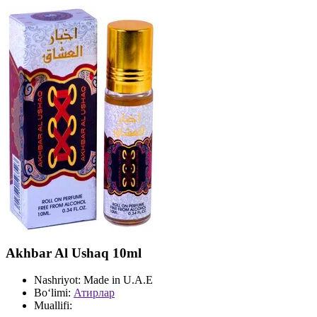
Akhbar Al Ushaq 10ml
Nashriyot:
Made in U.A.E
Bo‘limi:
Атирлар
Muallifi: