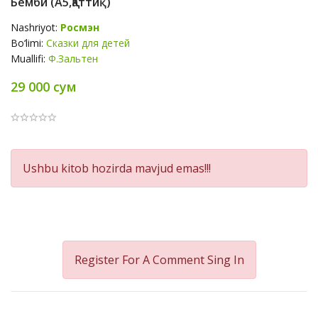
Бемби (A5,қаттиқ)
Nashriyot:
Росмэн
Bo‘limi:
Сказки для детей
Muallifi:
Ф.Зальтен
29 000 сум
Product
Ushbu kitob hozirda mavjud emas!!!
Summery
Register For A Comment
Sing In