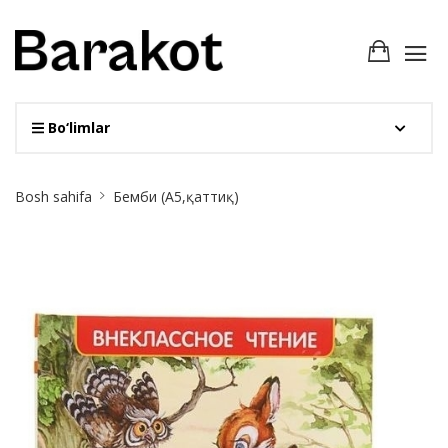
Bo‘limlar
Site
Bosh sahifa
Бемби (A5,қаттиқ)
Breadcrumb