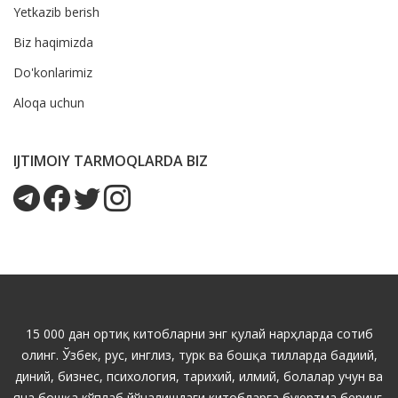
Yetkazib berish
Biz haqimizda
Do'konlarimiz
Aloqa uchun
IJTIMOIY TARMOQLARDA BIZ
15 000 дан ортиқ китобларни энг қулай нарҳларда сотиб
олинг. Ўзбек, рус, инглиз, турк ва бошқа тилларда бадиий,
диний, бизнес, психология, тарихий, илмий, болалар учун ва
яна бошқа кўплаб йўналишдаги китобларга буюртма беринг.