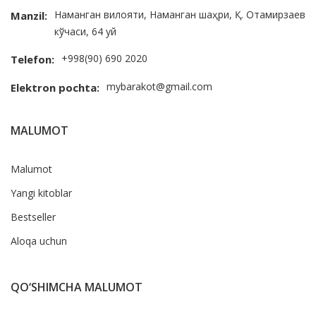
Наманган вилояти, Наманган шаҳри, Қ. Отамирзаев
Manzil:
кўчаси, 64 уй
+998(90) 690 2020
Telefon:
mybarakot@gmail.com
Elektron pochta:
MALUMOT
Malumot
Yangi kitoblar
Bestseller
Aloqa uchun
QO‘SHIMCHA MALUMOT