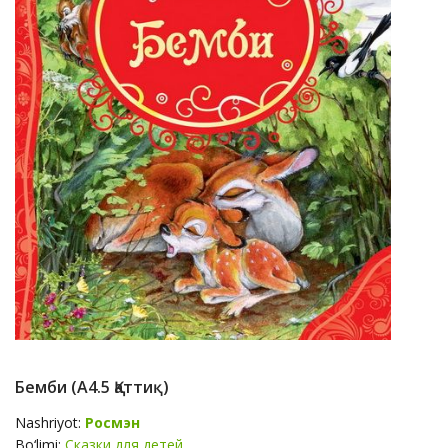
Бемби (A4.5 Қаттиқ)
Nashriyot:
Росмэн
Bo‘limi:
Сказки для детей