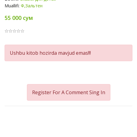
Muallifi:
Ф,Зальтен
55 000 сум
Product
Ushbu kitob hozirda mavjud emas!!!
Summery
Register For A Comment
Sing In