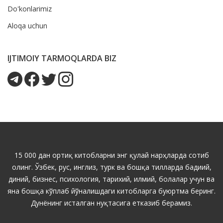
Do'konlarimiz
Aloqa uchun
IJTIMOIY TARMOQLARDA BIZ
15 000 дан ортиқ китобларни энг қулай нарҳларда сотиб
олинг. Ўзбек, рус, инглиз, турк ва бошқа тилларда бадиий,
диний, бизнес, психология, тарихий, илмий, болалар учун ва
яна бошқа кўплаб йўналишдаги китобларга буюртма беринг.
Дунёнинг исталган нуқтасига етказиб берамиз.