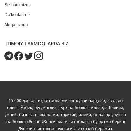
Biz haqimizda
Do'konlarimiz
Aloqa uchun
IJTIMOIY TARMOQLARDA BIZ
15 000 дан ортиқ китобларни энг қулай нарҳларда сотиб
олинг. Ўзбек, рус, инглиз, турк ва бошқа тилларда бадиий,
диний, бизнес, психология, тарихий, илмий, болалар учун ва
яна бошқа кўплаб йўналишдаги китобларга буюртма беринг.
Дунёнинг исталган нуқтасига етказиб берамиз.