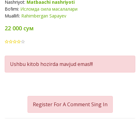
Nashriyot:
Matbaachi nashriyoti
Bo‘limi:
Исломда оила масалалари
Muallifi:
Rahimbergan Sapayev
22 000 сум
Product
Ushbu kitob hozirda mavjud emas!!!
Summery
Register For A Comment
Sing In