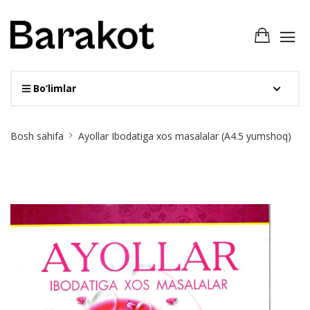
Bo‘limlar
Site
Bosh sahifa
Ayollar Ibodatiga xos masalalar (А4.5 yumshoq)
Breadcrumb