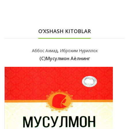
O‘XSHASH KITOBLAR
Аббос Ахмад, Иброхим Нуриллох
(с)Мусулмон Аёлнинг