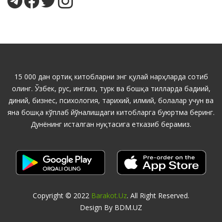
15 000 дан ортиқ китобларни энг қулай нарҳларда сотиб
олинг. Ўзбек, рус, инглиз, турк ва бошқа тилларда бадиий,
диний, бизнес, психология, тарихий, илмий, болалар учун ва
яна бошқа кўплаб йўналишдаги китобларга буюртма беринг.
Дунёнинг исталган нуқтасига етказиб берамиз.
Copyright © 2022
Barakot.uz
. All Right Reserved.
Design By BDM.UZ