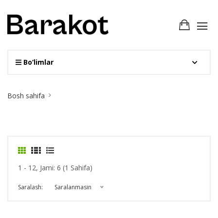
Bo‘limlar
Site
Bosh sahifa
Breadcrumb
1 - 12, Jami: 6 (1 Sahifa)
Saralash:
Saralanmasin