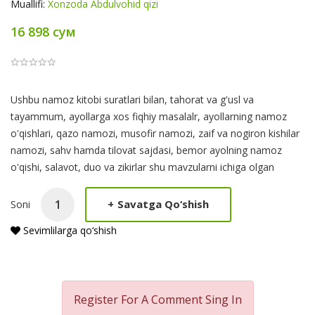
Muallifi:
Xonzoda Abdulvohid qizi
16 898 сум
Product
Ushbu namoz kitobi suratlari bilan, tahorat va g'usl va
Summery
tayammum, ayollarga xos fiqhiy masalalr, ayollarning namoz
o'qishlari, qazo namozi, musofir namozi, zaif va nogiron kishilar
namozi, sahv hamda tilovat sajdasi, bemor ayolning namoz
o'qishi, salavot, duo va zikirlar shu mavzularni ichiga olgan
+
Savatga Qo‘shish
Soni
Sevimlilarga qo‘shish
Register For A Comment
Sing In