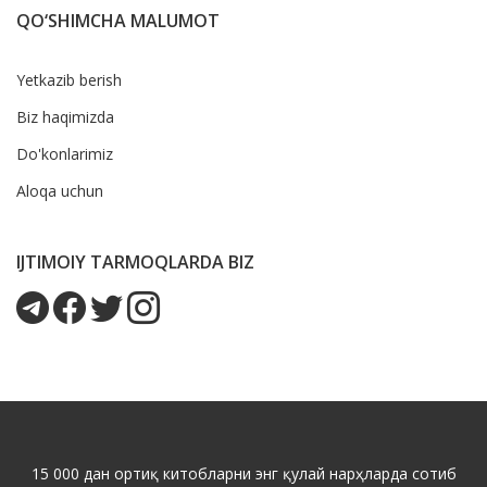
QO‘SHIMCHA MALUMOT
Yetkazib berish
Biz haqimizda
Do'konlarimiz
Aloqa uchun
IJTIMOIY TARMOQLARDA BIZ
15 000 дан ортиқ китобларни энг қулай нарҳларда сотиб