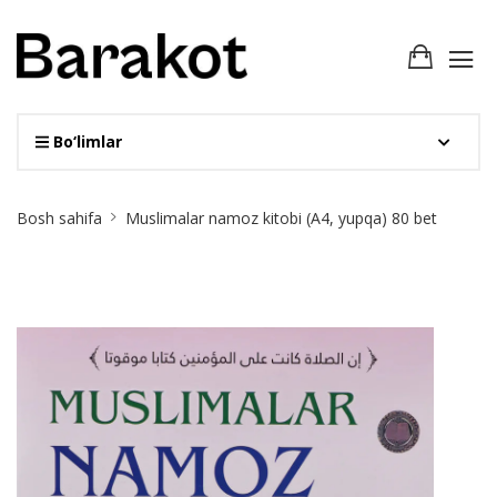
Bo‘limlar
Site
Bosh sahifa
Muslimalar namoz kitobi (А4, yupqa) 80 bet
Breadcrumb