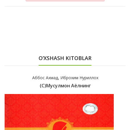
O‘XSHASH KITOBLAR
Аббос Ахмад, Иброхим Нуриллох
(с)Мусулмон Аёлнинг