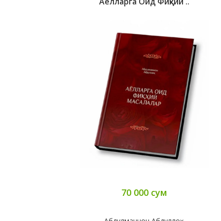
Аёлларга Оид Фиқҳий ..
70 000 сум
Абдулманнон Абдуллоҳ