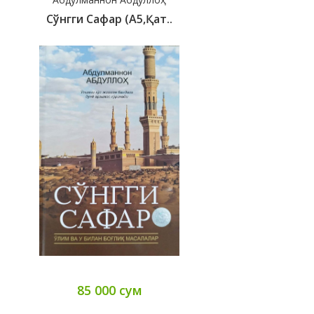
Сўнгги Сафар (A5,қат..
85 000 сум