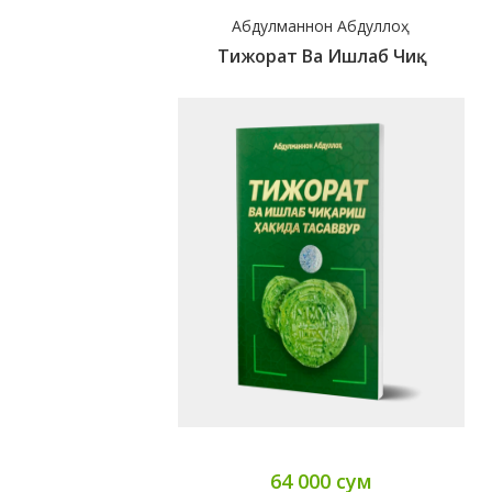
Абдулманнон Абдуллоҳ
Тижорат Ва Ишлаб Чиқ..
64 000 сум