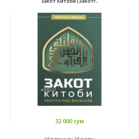
Закот Китоби (закотг..
32 000 сум
Абдулманнон Абдуллоҳ