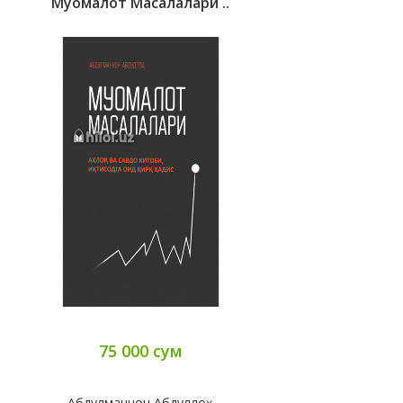
Муомалот Масалалари ..
75 000 сум
Абдулманнон Абдуллоҳ