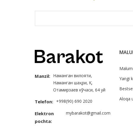
MAL
Malum
Наманган вилояти,
Manzil:
Yangi k
Наманган шаҳри, Қ.
Bestsel
Отамирзаев кўчаси, 64 уй
Aloqa 
+998(90) 690 2020
Telefon:
mybarakot@gmail.com
Elektron
pochta: