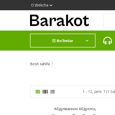
O'zbekcha
Bo‘limlar
Site
Bosh sahifa
Breadcrumb
1 - 12, Jami: 7 (1 Sa
Абдулманнон Абдуллоҳ