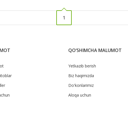
1
UMOT
QO‘SHIMCHA MALUMOT
ot
Yetkazib berish
itoblar
Biz haqimizda
ler
Do'konlarimiz
uchun
Aloqa uchun