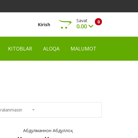
Savat
0
Kirish
0.00
KITOBLAR
ALOQA
MALUMOT
Ko‘rish
ralanmasin
Абдулманнон Абдуллоҳ