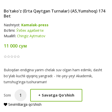
Bo'tako'z (erta Qaytgan Turnalar) (A5,yumshoq) 174
Bet
Nashriyot:
Kamalak-press
Bo‘limi:
Ўзбек адабиёти
Muallifi:
Chingiz Aytmatov
11 000 сум
Product
Buloqdan endigina yarim chelak suv olgan ham edimki, dasht
Summery
bo'ylab kuchli qiyqiriq yangradi: - He-yey-yey! Akademik,
tumshug'inga tushuraman!
+
Savatga Qo‘shish
Soni
Sevimlilarga qo‘shish