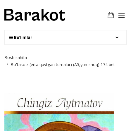
Bo‘limlar
Site
Bosh sahifa
Breadcrumb
Bo'tako'z (erta qaytgan turnalar) (A5,yumshoq) 174 bet