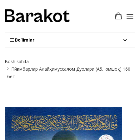
Bo‘limlar
Site
Bosh sahifa
Breadcrumb
Пйғамбарлар Алайҳимуссалом Дуолари (А5, юмшоқ) 160
бет