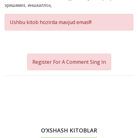
эришамиз, иншааллоҳ.
Ushbu kitob hozirda mavjud emas!!!
Register For A Comment
Sing In
O‘XSHASH KITOBLAR