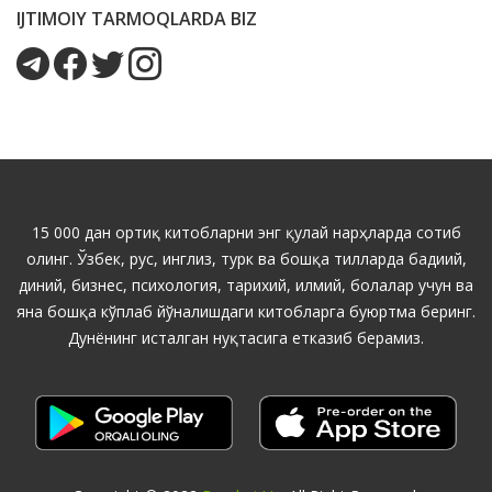
IJTIMOIY TARMOQLARDA BIZ
15 000 дан ортиқ китобларни энг қулай нарҳларда сотиб
олинг. Ўзбек, рус, инглиз, турк ва бошқа тилларда бадиий,
диний, бизнес, психология, тарихий, илмий, болалар учун ва
яна бошқа кўплаб йўналишдаги китобларга буюртма беринг.
Дунёнинг исталган нуқтасига етказиб берамиз.