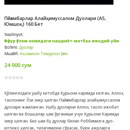
Пйғамбарлар Алайҳимуссалом Дуолари (А5,
Юмшоқ) 160 Бет
Nashriyot:
Ғафур Ғулом номидаги нашриёт-матбаа ижодий уйи
Bo‘limi:
Дуолар
Muallifi:
Аъзамхон Темурхон ўғли
24 000 сум
Product
Қўлингиздаги ушбу китобда Қурьони каримда келган, Аллоҳ
Summery
таолонинг Ўзи зикр қилган Пайғамбарлар алайҳимуссалом
дуолари жамланган. Ушбу дуоларни Аллоҳ таоло ижобат
қилган ва бошқалар ҳам ўрганиши учун Қурьони Каримда
зикр қилган. Биз ҳам бу дуолар билан Роббимизга дуо-
илтижо қилсак, тилагимизни сўрасак, буюк ажрларга