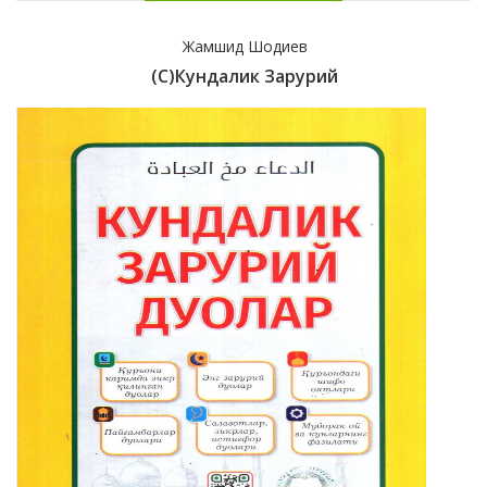
Жамшид Шодиев
(с)Кундалик Зарурий