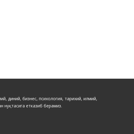
ий, диний, бизнес, психология, тарихий, илмий,
н нуқтасига етказиб берамиз.