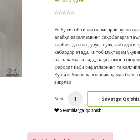
Product
Ушбу китоб сизни оламларни зулматдан
алайҳи васалламнинг саҳобаларга таъл
Summery
тарбия, даъват, уруш, сулҳ пайтидаги 
хабардор этади. Китоб муҳтарам ўқувч
васалламдаги сидқ, вафо, омонатдорли
фаросат каби сифатларнинг тажаллийл
Қуръон билан даволаниш ҳамда бало-оф
зикрлар
+
Savatga Qo‘shis
Soni
Sevimlilarga qo‘shish