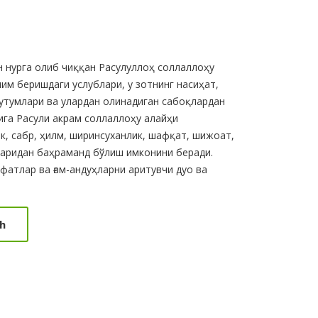
 нурга олиб чиққан Расулуллоҳ соллаллоҳу
им беришдаги услублари, у зотнинг насиҳат,
тутумлари ва улардан олинадиган сабоқлардан
ига Расули акрам соллаллоҳу алайҳи
к, сабр, ҳилм, ширинсуханлик, шафқат, шижоат,
аридан баҳраманд бўлиш имконини беради.
атлар ва ғам-андуҳларни аритувчи дуо ва
h