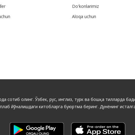
ler
Do'konlarimiz
uchun
Aloqa uchun
да сотиб олинг. Ўзбек, рус, инглиз, турк ва бошқа тилларда бади
ўплаб йўналишдаги китобларга буюртма беринг. Дунёнинг исталга