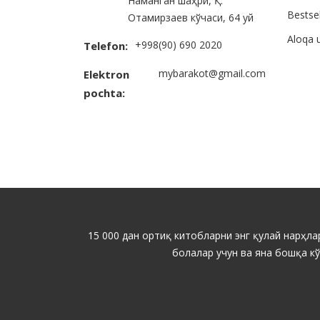
Наманган шаҳри, Қ.
Bestsel
Отамирзаев кўчаси, 64 уй
Aloqa 
+998(90) 690 2020
Telefon:
mybarakot@gmail.com
Elektron
pochta:
15 000 дан ортиқ китобларни энг қулай нарҳлар
болалар учун ва яна бошқа к