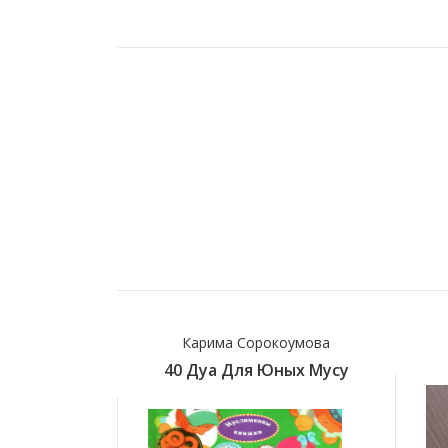
лоҳ
Карима Сорокоумова
илатлари
40 Дуа Для Юных Мусу