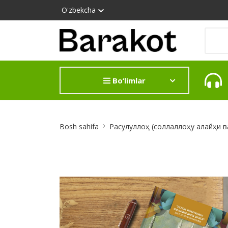
O'zbekcha
Bo‘limlar
Site
Bosh sahifa
Расулуллоҳ (соллаллоҳу алайҳи в
Breadcrumb