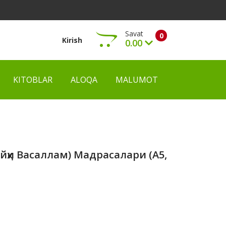
Savat
0
Kirish
0.00
KITOBLAR
ALOQA
MALUMOT
Ko‘rish
айҳи Васаллам) Мадрасалари (А5,