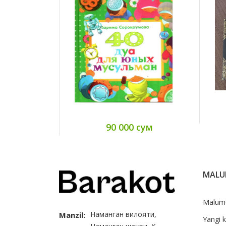
сум
90 000 сум
MAL
Malum
Наманган вилояти,
Manzil:
Yangi k