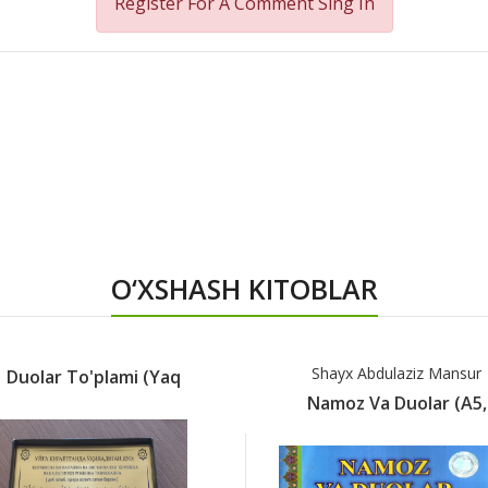
Register For A Comment
Sing In
O‘XSHASH KITOBLAR
Shayx Abdulaziz Mansur
Duolar To'plami (yaq
Namoz Va Duolar (A5,