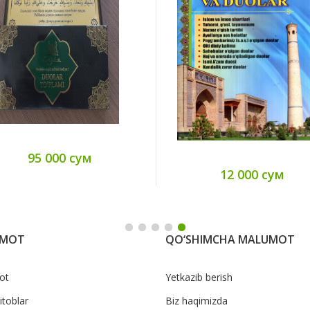
95 000 сум
12 000 сум
UMOT
QO‘SHIMCHA MALUMOT
ot
Yetkazib berish
itoblar
Biz haqimizda