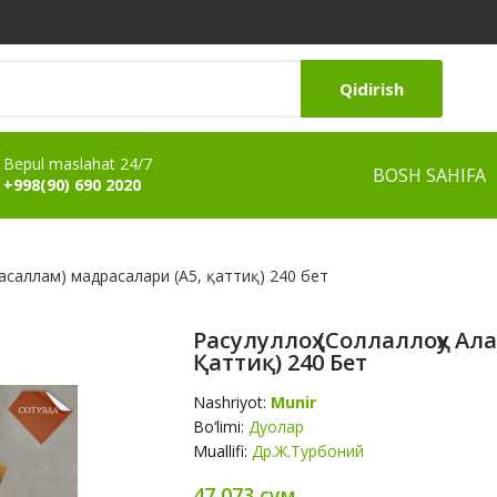
Qidirish
Bepul maslahat 24/7
BOSH SAHIFA
+998(90) 690 2020
асаллам) мадрасалари (А5, қаттиқ) 240 бет
Расулуллоҳ (соллаллоҳу Ал
Қаттиқ) 240 Бет
Nashriyot:
Munir
Bo‘limi:
Дуолар
Muallifi:
Др.Ж.Турбоний
47 073 сум