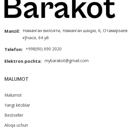
Наманган вилояти, Наманган шаҳри, Қ. Отамирзаев
Manzil:
кўчаси, 64 уй
+998(90) 690 2020
Telefon:
mybarakot@gmail.com
Elektron pochta:
MALUMOT
Malumot
Yangi kitoblar
Bestseller
Aloqa uchun