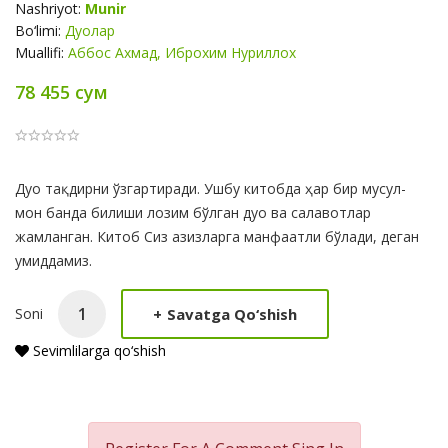
Nashriyot:
Munir
Bo‘limi:
Дуолар
Muallifi:
Аббос Ахмад, Иброхим Нуриллох
78 455 сум
Product
Дуо тақдирни ўзгартиради. Ушбу китобда ҳар бир мусул-
Summery
мон банда билиши лозим бўлган дуо ва салавотлар
жамланган. Китоб Сиз азизларга манфаатли бўлади, деган
умиддамиз.
+
Savatga Qo‘shish
Soni
Sevimlilarga qo‘shish