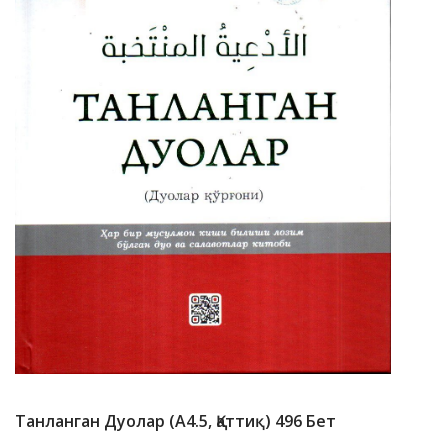
Танланган Дуолар (А4.5, Қаттиқ) 496 Бет