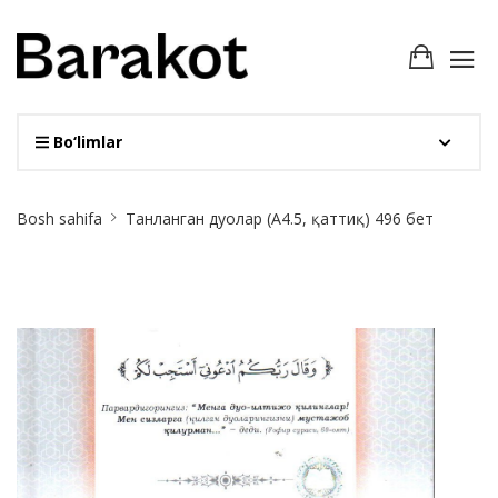
Bo‘limlar
Site
Bosh sahifa
Танланган дуолар (А4.5, қаттиқ) 496 бет
Breadcrumb