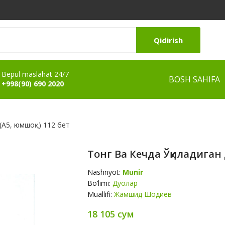
Qidirish
Bepul maslahat 24/7
BOSH SAHIFA
+998(90) 690 2020
 (А5, юмшоқ) 112 бет
Тонг Ва Кечда Ўқиладиган 
Nashriyot:
Munir
Bo‘limi:
Дуолар
Muallifi:
Жамшид Шодиев
18 105 сум