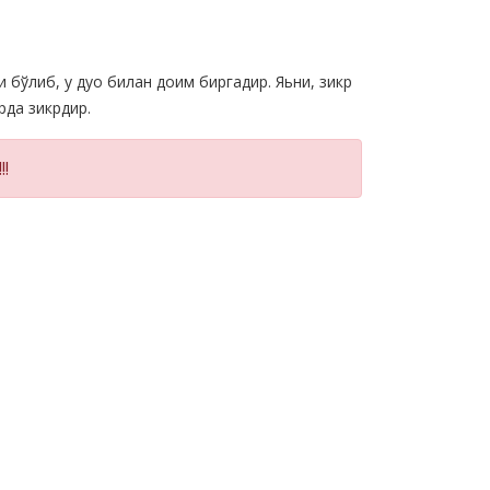
 бўлиб, у дуо билан доим биргадир. Яьни, зикр
рда зикрдир.
!!