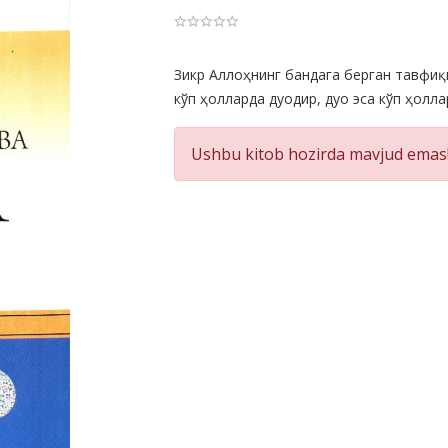
Product
Зикр Аллоҳнинг бандага берган тавфиқи
кўп ҳолларда дуодир, дуо эса кўп ҳолла
Summery
Ushbu kitob hozirda mavjud emas!