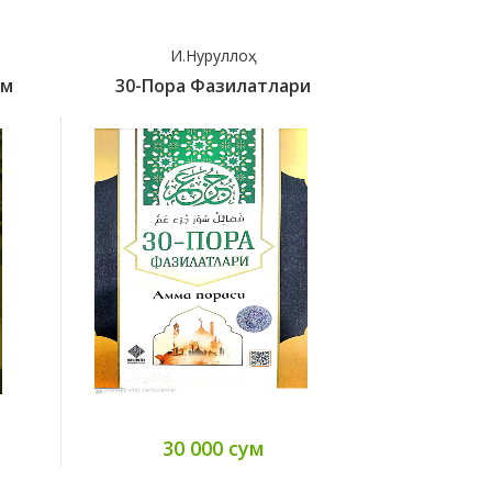
И.Нуруллоҳ
Карима
Им
30-Пора Фазилатлари
40 Дуа 
30 000 сум
90