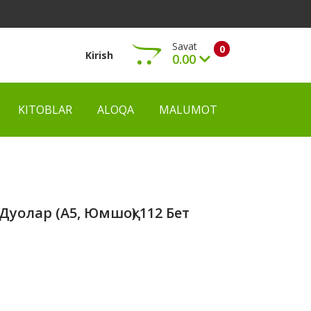
Savat
0
Kirish
0.00
KITOBLAR
ALOQA
MALUMOT
Ko‘rish
Дуолар (А5, Юмшоқ) 112 Бет