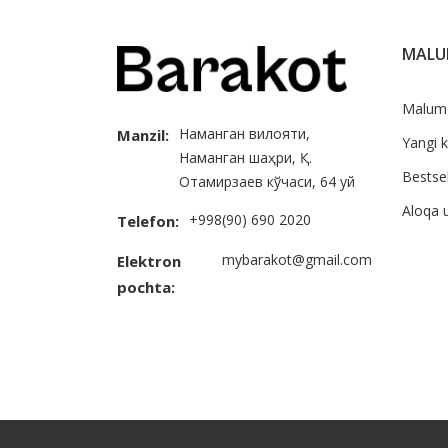
MAL
Malum
Наманган вилояти,
Manzil:
Yangi k
Наманган шаҳри, Қ.
Bestsel
Отамирзаев кўчаси, 64 уй
Aloqa 
+998(90) 690 2020
Telefon:
mybarakot@gmail.com
Elektron
pochta: