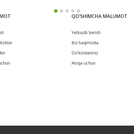
UMOT
QO‘SHIMCHA MALUMOT
ot
Yetkazib berish
itoblar
Biz haqimizda
ler
Do'konlarimiz
uchun
Aloqa uchun