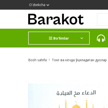
O'zbekcha
Bo‘limlar
Site
Bosh sahifa
Тонг ва кечда ўқиладиган дуолар
Breadcrumb