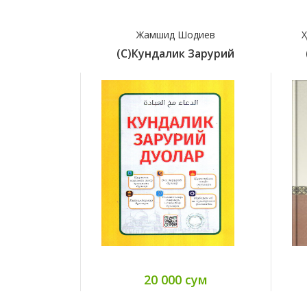
Жамшид Шодиев
Ҳ
(с)Кундалик Зарурий
20 000 сум