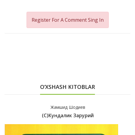
Register For A Comment
Sing In
O‘XSHASH KITOBLAR
Жамшид Шодиев
(с)Кундалик Зарурий