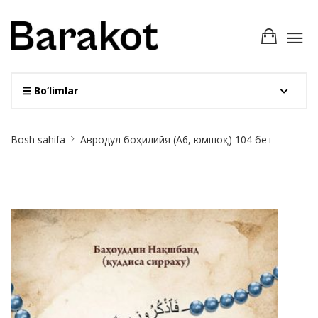
Bo‘limlar
Site
Bosh sahifa
Авродул боҳилийя (А6, юмшоқ) 104 бет
Breadcrumb