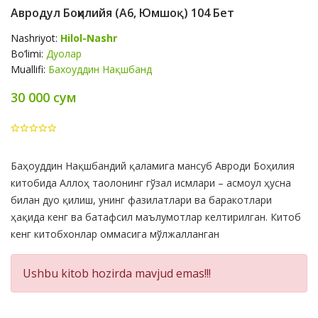
Авродул Боҳилийя (А6, Юмшоқ) 104 Бет
Nashriyot:
Hilol-Nashr
Bo‘limi:
Дуолар
Muallifi:
Бахоуддин Нақшбанд
30 000 сум
Product
Баҳоуддин Нақшбандий қаламига мансуб Авроди Боҳилия
Summery
китобида Аллоҳ таолонинг гўзал исмлари – асмоул ҳусна
билан дуо қилиш, унинг фазилатлари ва баракотлари
ҳақида кенг ва батафсил маълумотлар келтирилган. Китоб
кенг китобхонлар оммасига мўлжалланган
Ushbu kitob hozirda mavjud emas!!!