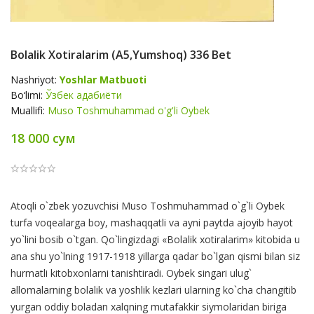
Bolalik Xotiralarim (A5,yumshoq) 336 Bet
Nashriyot:
Yoshlar Matbuoti
Bo‘limi:
Ўзбек адабиёти
Muallifi:
Muso Toshmuhammad o'g'li Oybek
18 000 сум
Product
Atoqli o`zbek yozuvchisi Muso Toshmuhammad o`g`li Oybek
Summery
turfa voqealarga boy, mashaqqatli va ayni paytda ajoyib hayot
yo`lini bosib o`tgan. Qo`lingizdagi «Bolalik xotiralarim» kitobida u
ana shu yo`lning 1917-1918 yillarga qadar bo`lgan qismi bilan siz
hurmatli kitobxonlarni tanishtiradi. Oybek singari ulug`
allomalarning bolalik va yoshlik kezlari ularning ko`cha changitib
yurgan oddiy boladan xalqning mutafakkir siymolaridan biriga