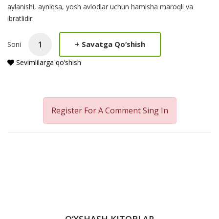
aylanishi, ayniqsa, yosh avlodlar uchun hamisha maroqli va
ibratlidir.
+
Savatga Qo‘shish
Soni
Sevimlilarga qo‘shish
Register For A Comment
Sing In
O‘XSHASH KITOBLAR