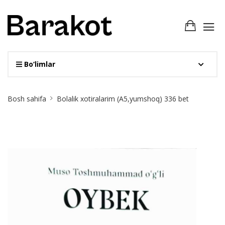
Bo‘limlar
Site
Bosh sahifa
Bolalik xotiralarim (A5,yumshoq) 336 bet
Breadcrumb