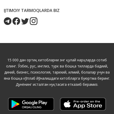
IJTIMOIY TARMOQLARDA BIZ
15 000 дан ортиқ китобларни энг қулай нарҳларда сотиб
олинг. Ўзбек, рус, инглиз, турк ва бошқа тилларда бадиий,
диний, бизнес, психология, тарихий, илмий, болалар учун ва
яна бошқа кўплаб йўналишдаги китобларга буюртма беринг.
Дунёнинг исталган нуқтасига етказиб берамиз.