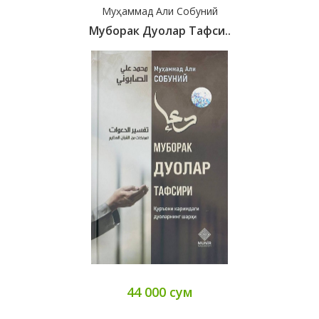
Муҳаммад Али Собуний
Муборак Дуолар Тафси..
44 000 сум