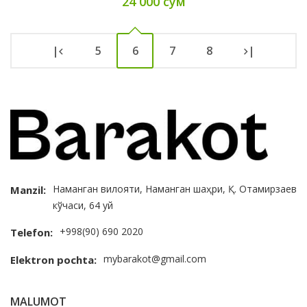
24 000 сум
|
5
6
7
8
|
Наманган вилояти, Наманган шаҳри, Қ. Отамирзаев
Manzil:
кўчаси, 64 уй
+998(90) 690 2020
Telefon:
mybarakot@gmail.com
Elektron pochta:
MALUMOT