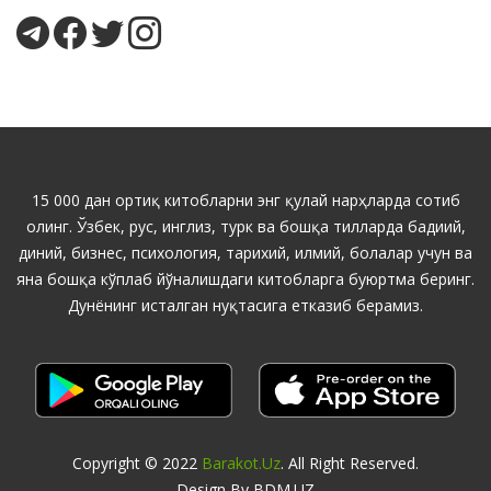
15 000 дан ортиқ китобларни энг қулай нарҳларда сотиб
олинг. Ўзбек, рус, инглиз, турк ва бошқа тилларда бадиий,
диний, бизнес, психология, тарихий, илмий, болалар учун ва
яна бошқа кўплаб йўналишдаги китобларга буюртма беринг.
Дунёнинг исталган нуқтасига етказиб берамиз.
Copyright © 2022
Barakot.uz
. All Right Reserved.
Design By BDM.UZ