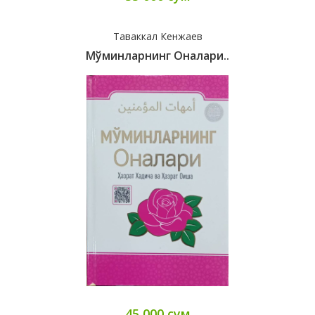
Таваккал Кенжаев
Мўминларнинг Оналари..
45 000 сум