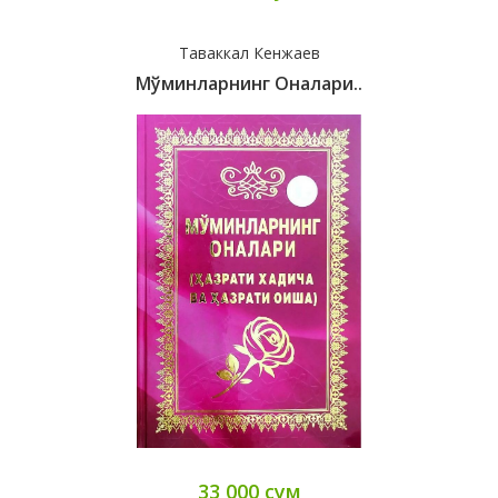
Таваккал Кенжаев
Мўминларнинг Оналари..
33 000 сум