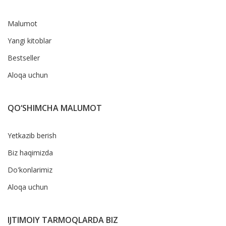
Malumot
Yangi kitoblar
Bestseller
Aloqa uchun
QO‘SHIMCHA MALUMOT
Yetkazib berish
Biz haqimizda
Do'konlarimiz
Aloqa uchun
IJTIMOIY TARMOQLARDA BIZ