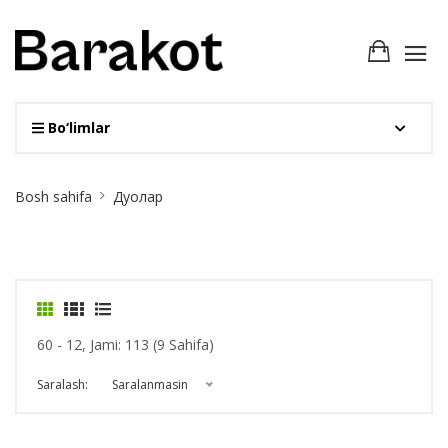
Bo‘limlar
Site
Bosh sahifa
Дуолар
Breadcrumb
60 - 12, Jami: 113 (9 Sahifa)
Saralash:
Saralanmasin