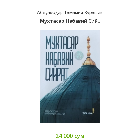
Абдулқодир Тамимий Қураший
Мухтасар Набавий Сий..
24 000 сум