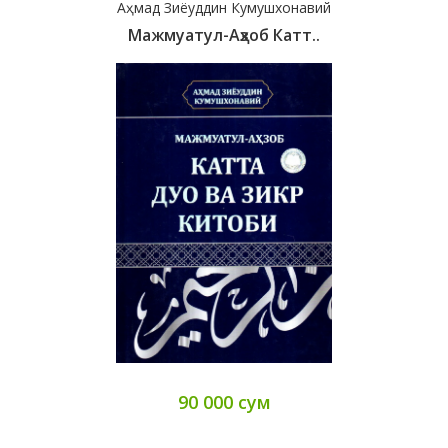
Аҳмад Зиёуддин Кумушхонавий
Мажмуатул-Аҳзоб Катт..
90 000 сум