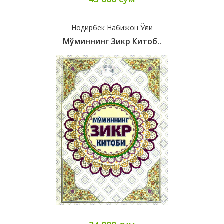
Нодирбек Набижон Ўғли
Мўминнинг Зикр Китоб..