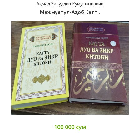
Аҳмад Зиёуддин Кумушхонавий
Мажмуатул-Аҳзоб Катт..
100 000 сум