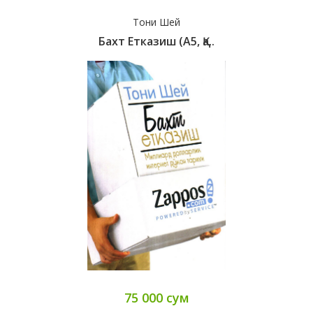
Тони Шей
Бахт Етказиш (А5, Қа..
75 000 сум