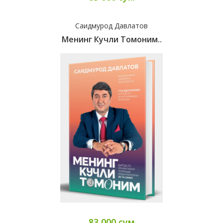
Саидмурод Давлатов
Менинг Кучли Томоним..
83 000 сум