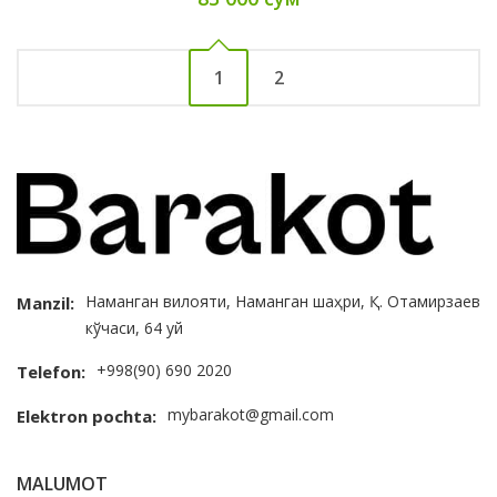
1
2
Наманган вилояти, Наманган шаҳри, Қ. Отамирзаев
Manzil:
кўчаси, 64 уй
+998(90) 690 2020
Telefon:
mybarakot@gmail.com
Elektron pochta:
MALUMOT