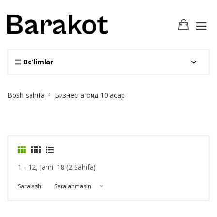
Bo‘limlar
Site
Bosh sahifa
Бизнесга оид 10 асар
Breadcrumb
1 - 12, Jami: 18 (2 Sahifa)
Saralash:
Saralanmasin