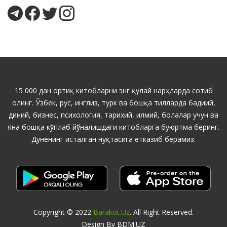
15 000 дан ортиқ китобларни энг қулай нарҳларда сотиб
олинг. Ўзбек, рус, инглиз, турк ва бошқа тилларда бадиий,
диний, бизнес, психология, тарихий, илмий, болалар учун ва
яна бошқа кўплаб йўналишдаги китобларга буюртма беринг.
Дунёнинг исталган нуқтасига етказиб берамиз.
Copyright © 2022
Barakot.uz
. All Right Reserved.
Design By BDM.UZ