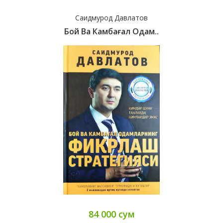
Саидмурод Давлатов
Бой Ва Камбағал Одам..
84 000 сум