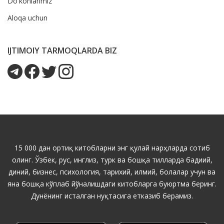
Do'konlarimiz
Aloqa uchun
IJTIMOIY TARMOQLARDA BIZ
15 000 дан ортиқ китобларни энг қулай нарҳларда сотиб
олинг. Ўзбек, рус, инглиз, турк ва бошқа тилларда бадиий,
диний, бизнес, психология, тарихий, илмий, болалар учун ва
яна бошқа кўплаб йўналишдаги китобларга буюртма беринг.
Дунёнинг исталган нуқтасига етказиб берамиз.