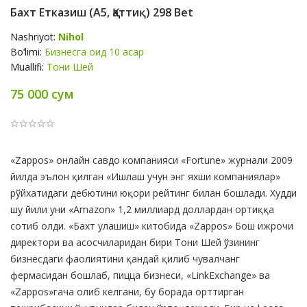
Бахт Етказиш (А5, Қаттиқ) 298 Bet
Nashriyot:
Nihol
Bo‘limi:
Бизнесга оид 10 асар
Muallifi:
Тони Шей
75 000 сум
Product
«Zappos» онлайн савдо компанияси «Fortune» журнали 2009
Summery
йилда эълон қилган «Ишлаш учун энг яхши компаниялар»
рўйхатидаги дебютини юқори рейтинг билан бошлади. Худди
шу йили уни «Amazon» 1,2 миллиард доллардан ортиққа
сотиб олди. «Бахт улашиш» китобида «Zappos» Бош ижрочи
директори ва асосчиларидан бири Тони Шей ўзининг
бизнесдаги фаолиятини қандай қилиб чувалчанг
фермасидан бошлаб, пицца бизнеси, «LinkExchange» ва
«Zappos»гача олиб келгани, бу борада орттирган