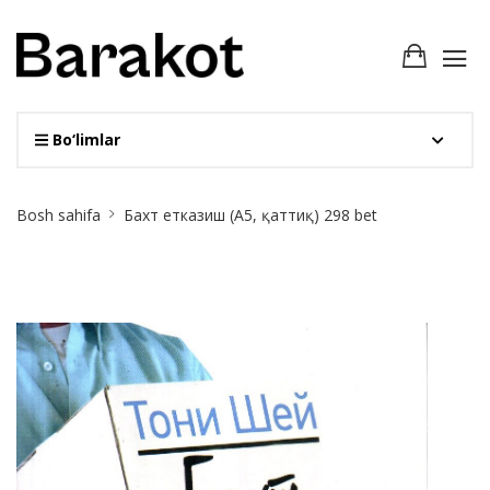
Bo‘limlar
Site
Bosh sahifa
Бахт етказиш (А5, қаттиқ) 298 bet
Breadcrumb