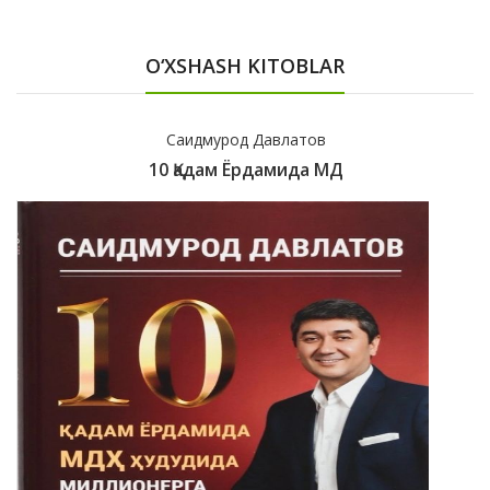
O‘XSHASH KITOBLAR
Саидмурод Давлатов
10 Қадам Ёрдамида МД