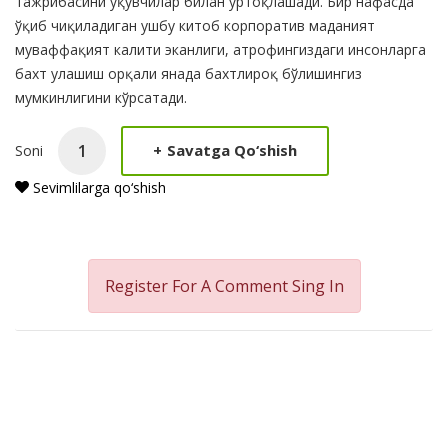
тажрибасини ўқувчилар билан ўртоқлашади. Бир нафасда
ўқиб чиқиладиган ушбу китоб корпоратив маданият
муваффақият калити эканлиги, атрофингиздаги инсонларга
бахт улашиш орқали янада бахтлироқ бўлишингиз
мумкинлигини кўрсатади.
+
Savatga Qo‘shish
Soni
Sevimlilarga qo‘shish
Register For A Comment
Sing In