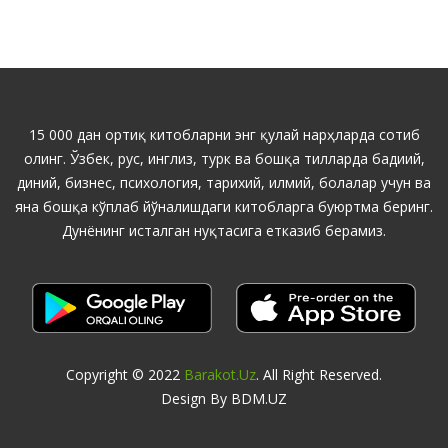
15 000 дан ортиқ китобларни энг қулай нарҳларда сотиб
олинг. Ўзбек, рус, инглиз, турк ва бошқа тилларда бадиий,
диний, бизнес, психология, тарихий, илмий, болалар учун ва
яна бошқа кўплаб йўналишдаги китобларга буюртма беринг.
Дунёнинг исталган нуқтасига етказиб берамиз.
Copyright © 2022
Barakot.uz
. All Right Reserved.
Design By BDM.UZ