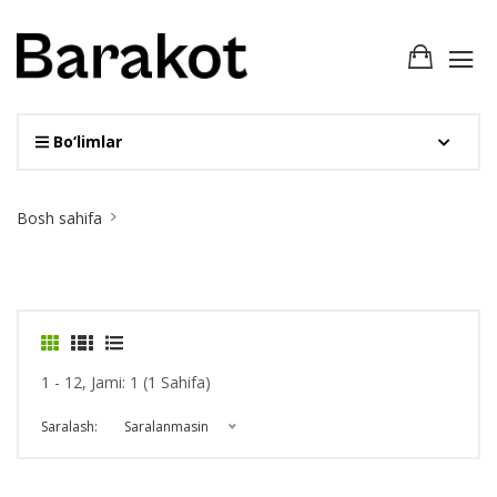
Bo‘limlar
Site
Bosh sahifa
Breadcrumb
1 - 12, Jami: 1 (1 Sahifa)
Saralash:
Saralanmasin