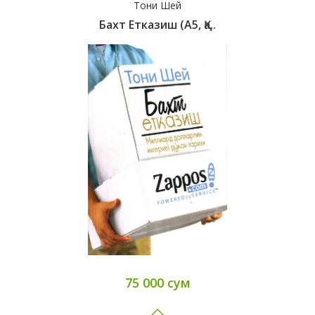
Тони Шей
Бахт Етказиш (А5, Қа..
75 000 сум