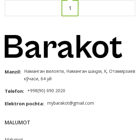
1
Наманган вилояти, Наманган шаҳри, Қ. Отамирзаев
Manzil:
кўчаси, 64 уй
+998(90) 690 2020
Telefon:
mybarakot@gmail.com
Elektron pochta:
MALUMOT
Malumot