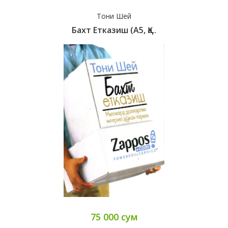
Тони Шей
Бахт Етказиш (А5, Қа..
75 000 сум