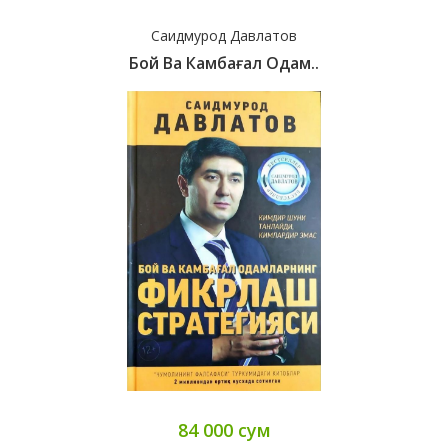
Саидмурод Давлатов
Бой Ва Камбағал Одам..
84 000 сум