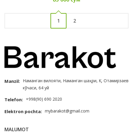
1
2
Наманган вилояти, Наманган шаҳри, Қ. Отамирзаев
Manzil:
кўчаси, 64 уй
+998(90) 690 2020
Telefon:
mybarakot@gmail.com
Elektron pochta:
MALUMOT