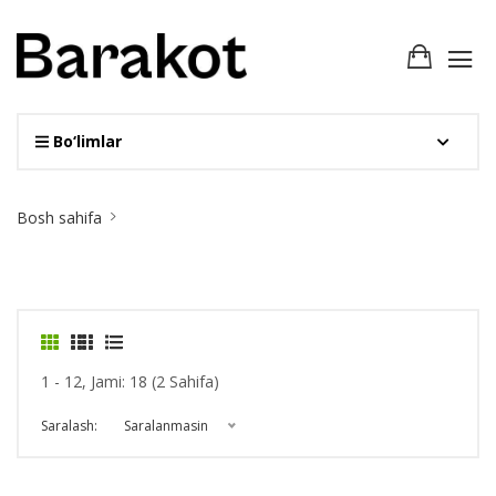
Bo‘limlar
Site
Bosh sahifa
Breadcrumb
1 - 12, Jami: 18 (2 Sahifa)
Saralash:
Saralanmasin