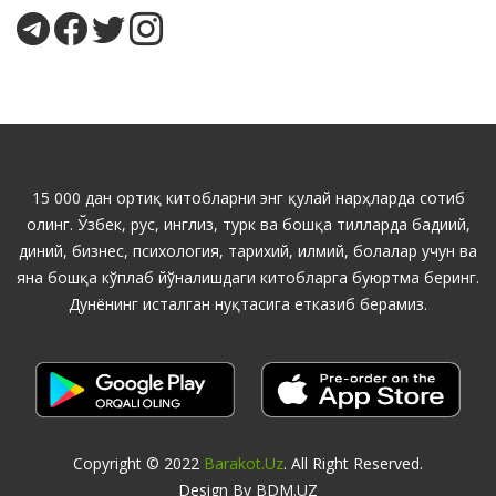
15 000 дан ортиқ китобларни энг қулай нарҳларда сотиб
олинг. Ўзбек, рус, инглиз, турк ва бошқа тилларда бадиий,
диний, бизнес, психология, тарихий, илмий, болалар учун ва
яна бошқа кўплаб йўналишдаги китобларга буюртма беринг.
Дунёнинг исталган нуқтасига етказиб берамиз.
Copyright © 2022
Barakot.uz
. All Right Reserved.
Design By BDM.UZ