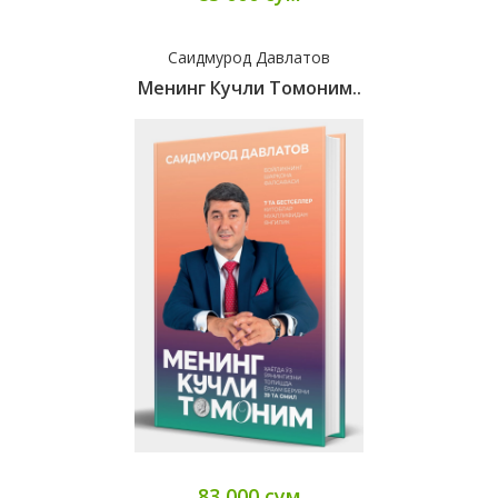
Саидмурод Давлатов
Менинг Кучли Томоним..
83 000 сум