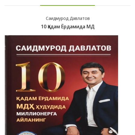
Саидмурод Давлатов
10 Қадам Ёрдамида МД