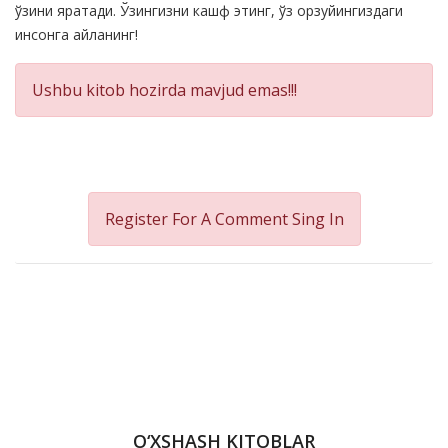
ўзини яратади. Ўзингизни кашф этинг, ўз орзуйингиздаги
инсонга айланинг!
Ushbu kitob hozirda mavjud emas!!!
Register For A Comment
Sing In
O‘XSHASH KITOBLAR