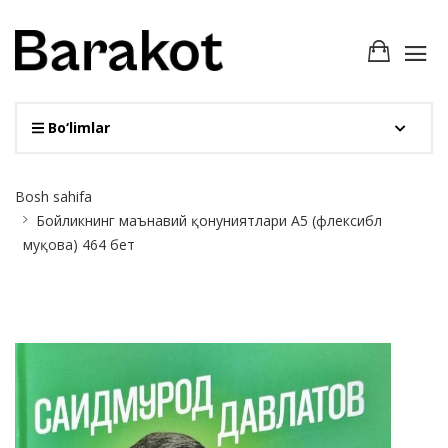
Bo‘limlar
Site
Bosh sahifa
Breadcrumb
Бойликнинг маънавий қонуниятлари А5 (флексибл
муқова) 464 бет