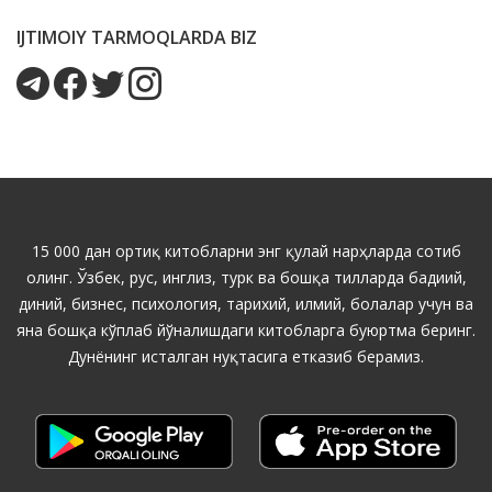
IJTIMOIY TARMOQLARDA BIZ
15 000 дан ортиқ китобларни энг қулай нарҳларда сотиб
олинг. Ўзбек, рус, инглиз, турк ва бошқа тилларда бадиий,
диний, бизнес, психология, тарихий, илмий, болалар учун ва
яна бошқа кўплаб йўналишдаги китобларга буюртма беринг.
Дунёнинг исталган нуқтасига етказиб берамиз.