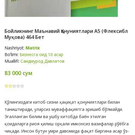
Бойликнинг Маънавий Қонуниятлари А5 (флексибл
Муқова) 464 Бет
Nashriyot:
Matrix
Bo‘limi:
Бизнесга оид 10 асар
Muallifi:
Саидмурод Давлатов
83 000 сум
Product
Қўлингиздаги китоб сизни ҳақиқат қонуниятлари билан
Summery
таништиради, уларсиз муваффақиятга эришиб бўлмайди.
Эгалланган билим ва ушбу китобда баён этилган
қоидаларга риоя қилиш орқали имконсиз вазифалар рўёбга
чиқади. Инсон бутун умри давомида фақат биргина асар ўз-