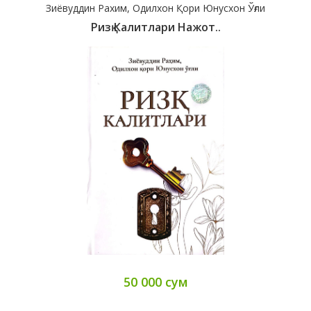
Зиёвуддин Рахим, Одилхон Қори Юнусхон Ўғли
Ризқ Калитлари Нажот..
50 000 сум