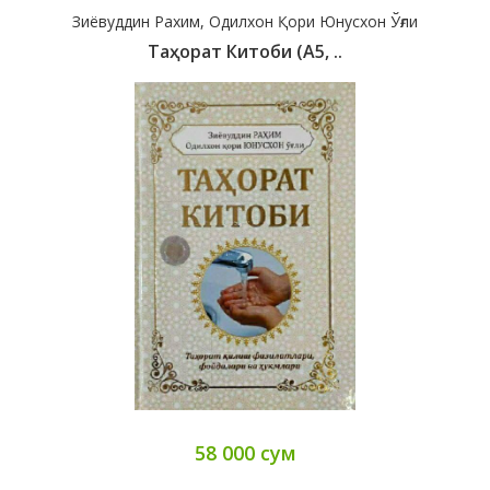
Зиёвуддин Рахим, Одилхон Қори Юнусхон Ўғли
Таҳорат Китоби (А5, ..
58 000 сум