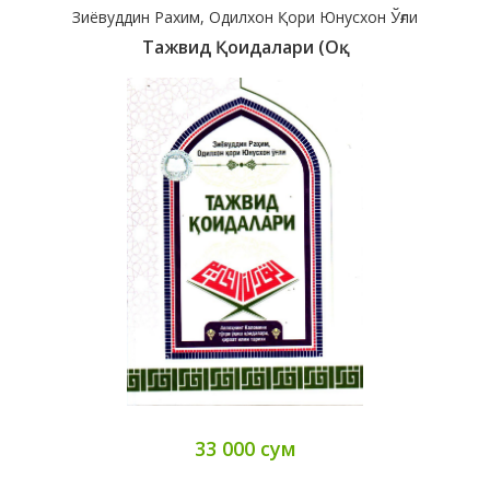
Зиёвуддин Рахим, Одилхон Қори Юнусхон Ўғли
Тажвид Қоидалари (оқ..
33 000 сум