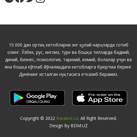
15 000 дан ортиқ китобларни энг қулай нарҳларда сотиб
олинг. Ўзбек, рус, инглиз, турк ва бошқа тилларда бадиий,
диний, бизнес, психология, тарихий, илмий, болалар учун ва
яна бошқа кўплаб йўналишдаги китобларга буюртма беринг.
Дунёнинг исталган нуқтасига етказиб берамиз.
Copyright © 2022
Barakot.uz
. All Right Reserved.
Design By BDM.UZ