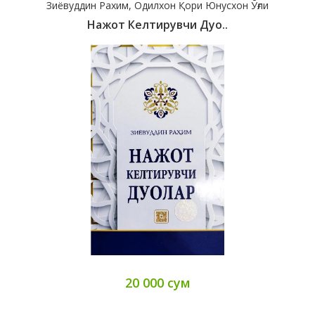
Зиёвуддин Рахим, Одилхон Қори Юнусхон Ўғли
Нажот Келтирувчи Дуо..
20 000 сум