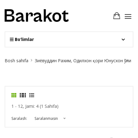
Bo‘limlar
Site
Bosh sahifa
Зиёвуддин Рахим, Одилхон қори Юнусхон ўғли
Breadcrumb
1 - 12, Jami: 4 (1 Sahifa)
Saralash:
Saralanmasin