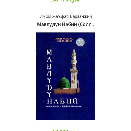
Имом Жаъфар Барзанжий
Мавлудун Набий (Солл..