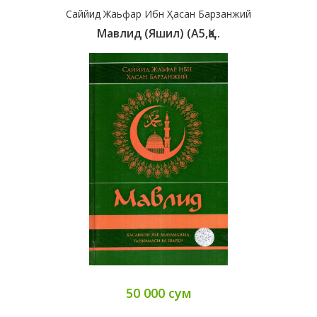
Саййид Жаьфар Ибн Ҳасан Барзанжий
Мавлид (яшил) (A5,қа..
50 000 сум