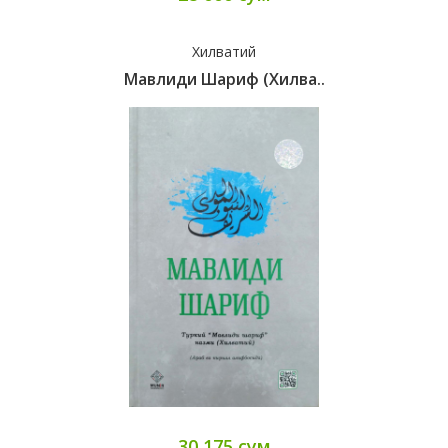
Хилватий
Мавлиди Шариф (Хилва..
30 175 сум