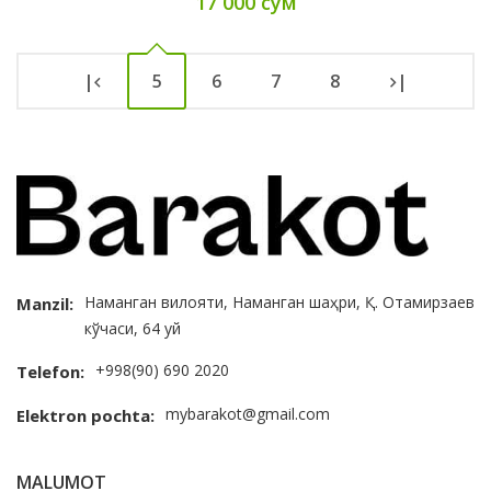
17 000 сум
|
5
6
7
8
|
Наманган вилояти, Наманган шаҳри, Қ. Отамирзаев
Manzil:
кўчаси, 64 уй
+998(90) 690 2020
Telefon:
mybarakot@gmail.com
Elektron pochta:
MALUMOT