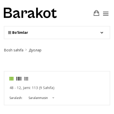
Bo‘limlar
Site
Bosh sahifa
Дуолар
Breadcrumb
48 - 12, Jami: 113 (9 Sahifa)
Saralash:
Saralanmasin