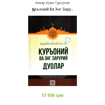
Анвар Қори Турсунов
Қуръоний Ва Энг Зару..
57 936 сум