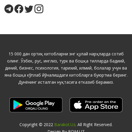
15 000 дан ортиқ китобларни энг қулай нарҳларда сотиб
олинг. Ўзбек, рус, инглиз, турк ва бошқа тилларда бадиий,
диний, бизнес, психология, тарихий, илмий, болалар учун ва
яна бошқа кўплаб йўналишдаги китобларга буюртма беринг.
Дунёнинг исталган нуқтасига етказиб берамиз.
Copyright © 2022
Barakot.uz
. All Right Reserved.
Design By BDM.UZ