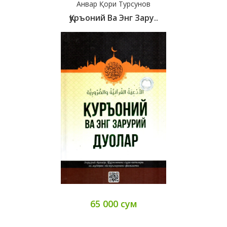
Анвар Қори Турсунов
Қуръоний Ва Энг Зару..
65 000 сум