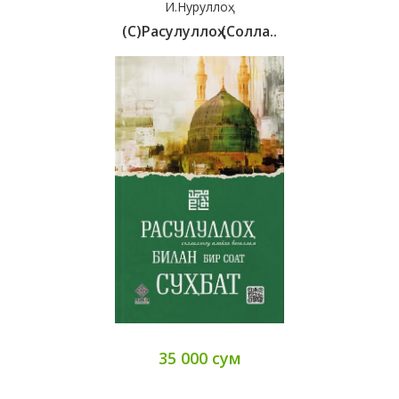
И.Нуруллоҳ
(с)Расулуллоҳ (солла..
35 000 сум