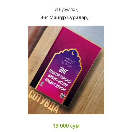
И.Нуруллоҳ
Энг Машҳур Суралар, ..
19 000 сум