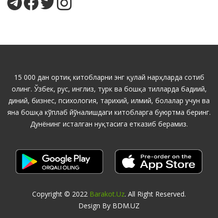
15 000 дан ортиқ китобларни энг қулай нарҳларда сотиб
олинг. Ўзбек, рус, инглиз, турк ва бошқа тилларда бадиий,
диний, бизнес, психология, тарихий, илмий, болалар учун ва
яна бошқа кўплаб йўналишдаги китобларга буюртма беринг.
Дунёнинг исталган нуқтасига етказиб берамиз.
Copyright © 2022
Barakot.uz
. All Right Reserved.
Design By BDM.UZ