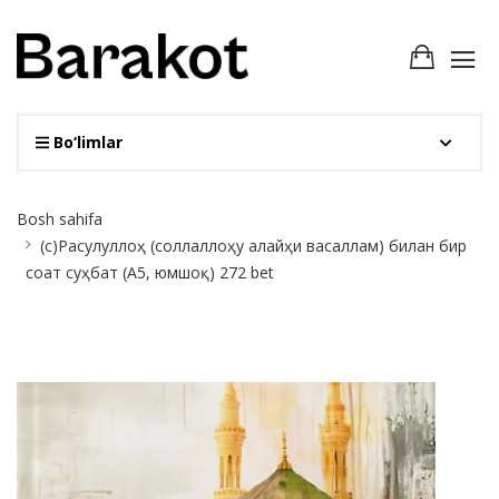
Bo‘limlar
Site
Bosh sahifa
Breadcrumb
(с)Расулуллоҳ (соллаллоҳу алайҳи васаллам) билан бир
соат суҳбат (А5, юмшоқ) 272 bet