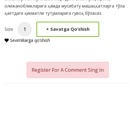
олижанобликларига ҳамда мусибату машаққатларга тўла
ҳаётдаги ҳикматли тутумларига гувоҳ бўласиз.
+
Savatga Qo‘shish
Soni
Sevimlilarga qo‘shish
Register For A Comment
Sing In