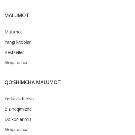
MALUMOT
Malumot
Yangi kitoblar
Bestseller
Aloqa uchun
QO‘SHIMCHA MALUMOT
Yetkazib berish
Biz haqimizda
Do'konlarimiz
Aloqa uchun