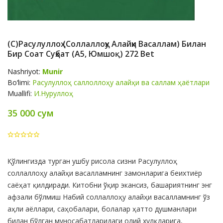
(с)Расулуллоҳ (соллаллоҳу Алайҳи Васаллам) Билан
Бир Соат Суҳбат (А5, Юмшоқ) 272 Bet
Nashriyot:
Munir
Bo‘limi:
Расулуллоҳ саллоллоҳу алайҳи ва саллам ҳаётлари
Muallifi:
И.Нуруллоҳ
35 000 сум
Product
Қўлингизда турган ушбу рисола сизни Расулуллоҳ
Summery
соллаллоҳу алайҳи васалламнинг замонларига беихтиёр
саёҳат қилдиради. Китобни ўқир экансиз, башариятнинг энг
афзали бўлмиш Набий соллаллоҳу алайҳи васалламнинг ўз
аҳли аёллари, саҳобалари, болалар ҳатто душманлари
билан бўлган муносабатларидаги олий хулқларига,