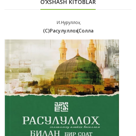
O‘XSHASH KITOBLAR
И.Нуруллоҳ
(с)Расулуллоҳ (солла