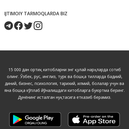
IJTIMOIY TARMOQLARDA BIZ
15 000 дан ортиқ китобларни энг қулай нарҳларда сотиб
олинг. Ўзбек, рус, инглиз, турк ва бошқа тилларда бадиий,
диний, бизнес, психология, тарихий, илмий, болалар учун ва
яна бошқа кўплаб йўналишдаги китобларга буюртма беринг.
Дунёнинг исталган нуқтасига етказиб берамиз.