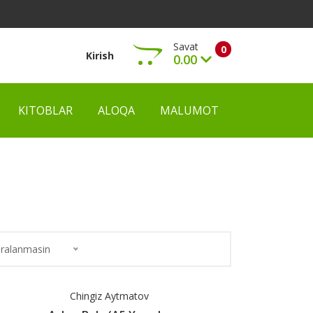
Savat
0
Kirish
0.00
KITOBLAR
ALOQA
MALUMOT
Ko‘rish
ralanmasin
Chingiz Aytmatov