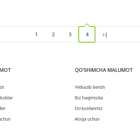
1
2
3
4
|
UMOT
QO‘SHIMCHA MALUMOT
ot
Yetkazib berish
itoblar
Biz haqimizda
ler
Do'konlarimiz
uchun
Aloqa uchun