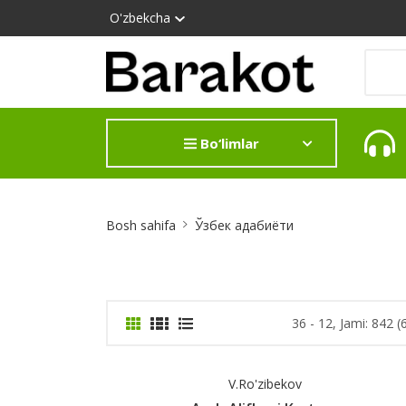
O'zbekcha
Bo‘limlar
Site
Bosh sahifa
Ўзбек адабиёти
Breadcrumb
36 - 12, Jami: 842 (
V.Ro'zibekov