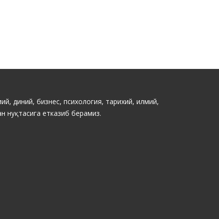
ий, диний, бизнес, психология, тарихий, илмий,
н нуқтасига етказиб берамиз.