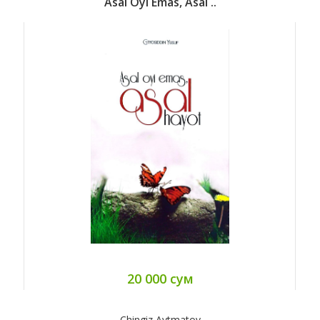
Asal Oyi Emas, Asal ..
20 000 сум
Chingiz Aytmatov