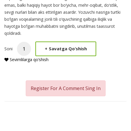
emas, balki haqiqiy hayot bor bo‘yicha, mehr-oqibat, do‘stlik,
sevgi nurlari bilan aks ettirilgan asardir. Yozuvchi nasriga turtki
bo‘lgan voqealarning jonli tili o‘quvchining qalbiga iliqlik va
hayotga bo‘lgan muhabbatni singdirib, unutilmas taassurot
qoldiradi.
+
Savatga Qo‘shish
Soni
Sevimlilarga qo‘shish
Register For A Comment
Sing In