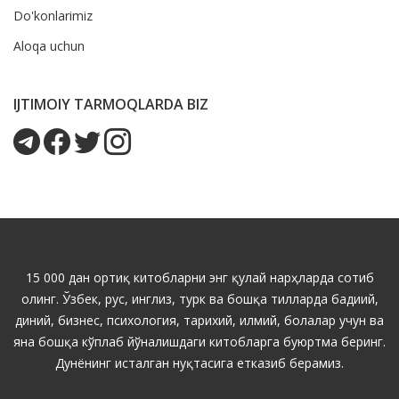
Do'konlarimiz
Aloqa uchun
IJTIMOIY TARMOQLARDA BIZ
15 000 дан ортиқ китобларни энг қулай нарҳларда сотиб
олинг. Ўзбек, рус, инглиз, турк ва бошқа тилларда бадиий,
диний, бизнес, психология, тарихий, илмий, болалар учун ва
яна бошқа кўплаб йўналишдаги китобларга буюртма беринг.
Дунёнинг исталган нуқтасига етказиб берамиз.