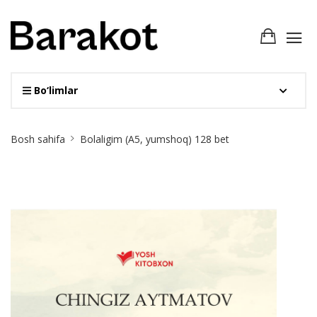
Bo‘limlar
Site
Bosh sahifa
Bolaligim (А5, yumshoq) 128 bet
Breadcrumb