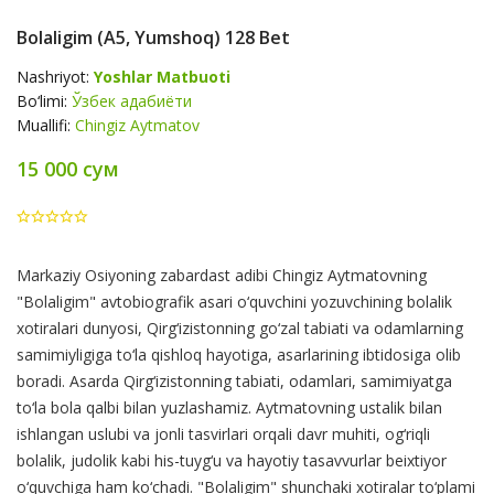
Bolaligim (А5, Yumshoq) 128 Bet
Nashriyot:
Yoshlar Matbuoti
Bo‘limi:
Ўзбек адабиёти
Muallifi:
Chingiz Aytmatov
15 000 сум
Product
Markaziy Osiyoning zabardast adibi Chingiz Aytmatovning
Summery
"Bolaligim" avtobiografik asari o‘quvchini yozuvchining bolalik
xotiralari dunyosi, Qirg‘izistonning go‘zal tabiati va odamlarning
samimiyligiga to‘la qishloq hayotiga, asarlarining ibtidosiga olib
boradi. Asarda Qirg‘izistonning tabiati, odamlari, samimiyatga
to‘la bola qalbi bilan yuzlashamiz. Aytmatovning ustalik bilan
ishlangan uslubi va jonli tasvirlari orqali davr muhiti, og‘riqli
bolalik, judolik kabi his-tuyg‘u va hayotiy tasavvurlar beixtiyor
o‘quvchiga ham ko‘chadi. "Bolaligim" shunchaki xotiralar to‘plami