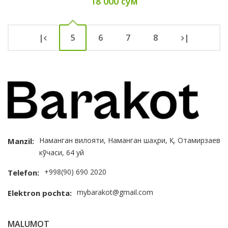
18 000 сум
|
5
6
7
8
|
Наманган вилояти, Наманган шаҳри, Қ. Отамирзаев
Manzil:
кўчаси, 64 уй
+998(90) 690 2020
Telefon:
mybarakot@gmail.com
Elektron pochta:
MALUMOT