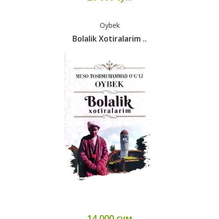
Oybek
Bolalik Xotiralarim ..
14 000 сум