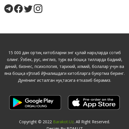
15 000 дан ортиқ китобларни энг қулай нарҳларда сотиб
олинг. Ўзбек, рус, инглиз, турк ва бошқа тилларда бадиий,
диний, бизнес, психология, тарихий, илмий, болалар учун ва
яна бошқа кўплаб йўналишдаги китобларга буюртма беринг.
Дунёнинг исталган нуқтасига етказиб берамиз.
Copyright © 2022
Barakot.uz
. All Right Reserved.
Design By BDM.UZ