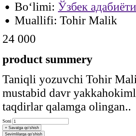
Bo‘limi:
Ўзбек адабиёт
Muallifi:
Tohir Malik
24 000
product summery
Taniqli yozuvchi Tohir Mal
mustabid davr yakkahokimli
taqdirlar qalamga olingan..
Soni
+
Savatga qo‘shish
Sevimlilarga qo‘shish