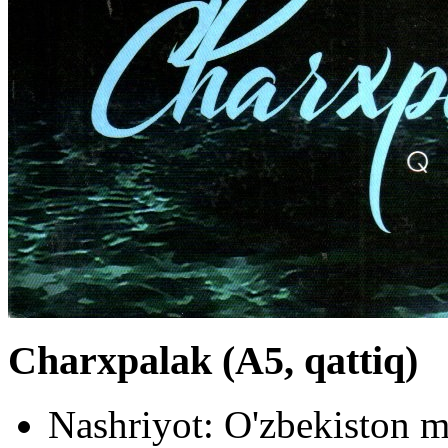
Charxpalak (А5, qattiq)
Nashriyot:
O'zbekiston m