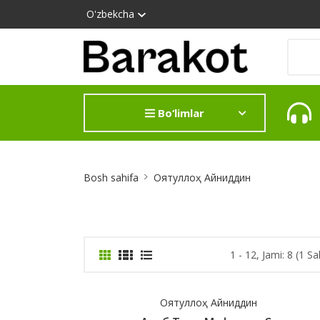
O'zbekcha
Bo‘limlar
Site
Bosh sahifa
Оятуллоҳ Айниддин
Breadcrumb
1 - 12, Jami: 8 (1 Sa
Оятуллоҳ Айниддин