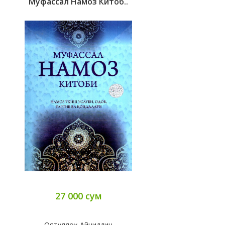
Муфассал Намоз Китоб..
27 000 сум
Оятуллоҳ Айниддин