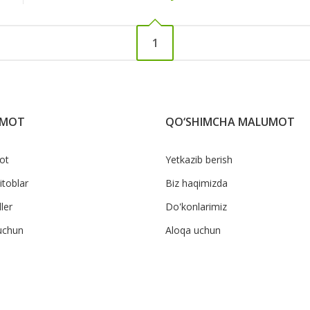
1
UMOT
QO‘SHIMCHA MALUMOT
ot
Yetkazib berish
itoblar
Biz haqimizda
ler
Do'konlarimiz
uchun
Aloqa uchun