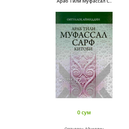
Араб Тили Муфассал С..
0 сум
Оятуллоҳ Айниддин