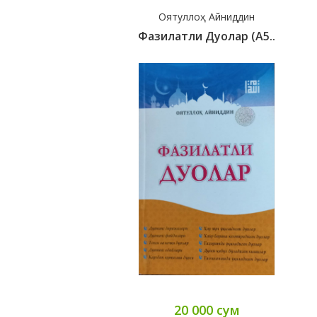
Оятуллоҳ Айниддин
Фазилатли Дуолар (А5..
20 000 сум