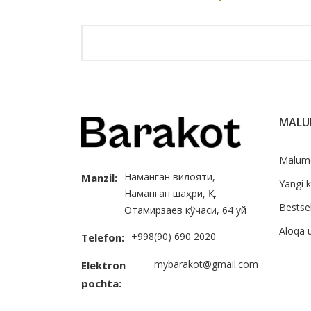
MAL
Malum
Наманган вилояти,
Manzil:
Yangi k
Наманган шаҳри, Қ.
Bestsel
Отамирзаев кўчаси, 64 уй
Aloqa 
+998(90) 690 2020
Telefon:
mybarakot@gmail.com
Elektron
pochta: