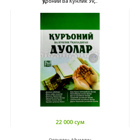
Қуроний Ва Кунлик Ўқ..
22 000 сум
Оятуллоҳ Айниддин