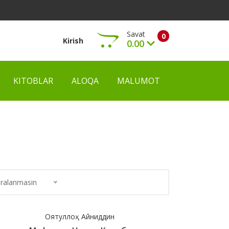
Savat
0
Kirish
0.00
KITOBLAR
ALOQA
MALUMOT
Ko‘rish
ralanmasin
Оятуллоҳ Айниддин