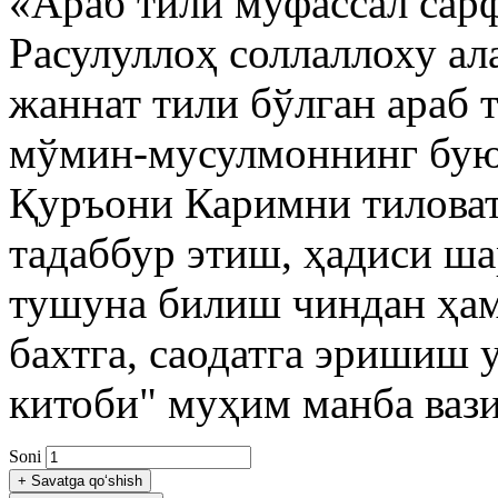
«Араб тили муфассал сар
Расулуллоҳ соллаллоху ал
жаннат тили бўлган араб 
мўмин-мусулмоннинг буюу
Қуръони Каримни тиловат
тадаббур этиш, ҳадиси ш
тушуна билиш чиндан ҳам
бахтга, саодатга эришиш 
китоби" муҳим манба вази
Soni
+
Savatga qo‘shish