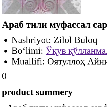
Араб тили муфассал сар
Nashriyot:
Zilol Buloq
Bo‘limi:
Ўқув қўлланма
Muallifi:
Оятуллоҳ Айн
0
product summery