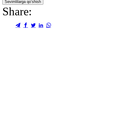
Sevimlilarga qo‘shish
Share: