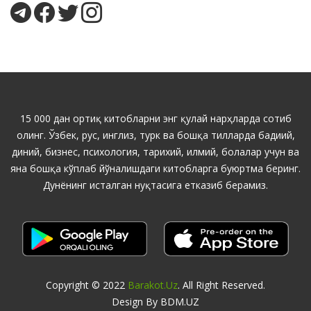
15 000 дан ортиқ китобларни энг қулай нарҳларда сотиб
олинг. Ўзбек, рус, инглиз, турк ва бошқа тилларда бадиий,
диний, бизнес, психология, тарихий, илмий, болалар учун ва
яна бошқа кўплаб йўналишдаги китобларга буюртма беринг.
Дунёнинг исталган нуқтасига етказиб берамиз.
Copyright © 2022
Barakot.uz
. All Right Reserved.
Design By BDM.UZ