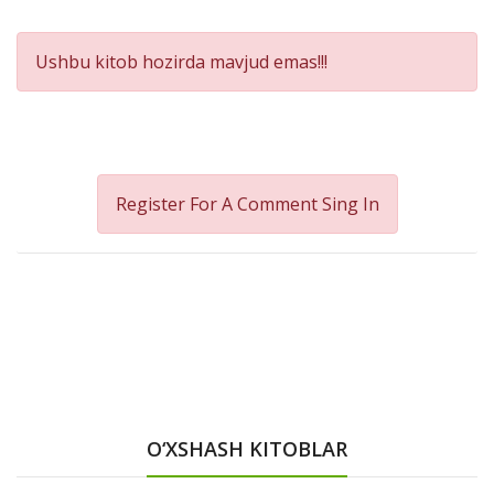
Product
Ushbu kitob hozirda mavjud emas!!!
Summery
Register For A Comment
Sing In
O‘XSHASH KITOBLAR