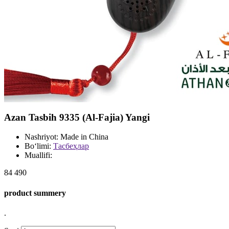
Azan Tasbih 9335 (Al-Fajia) Yangi
Nashriyot:
Made in China
Bo‘limi:
Тасбеҳлар
Muallifi:
84 490
product summery
.