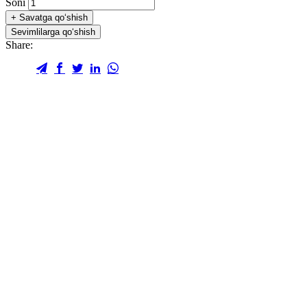
Soni
+
Savatga qo‘shish
Sevimlilarga qo‘shish
Share: