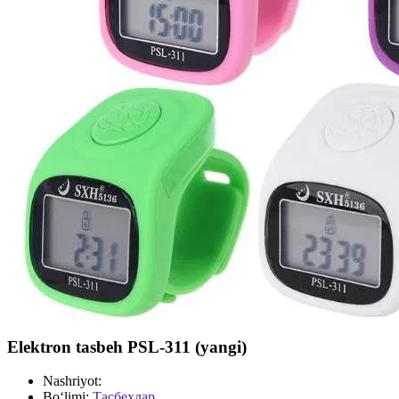
Elektron tasbeh PSL-311 (yangi)
Nashriyot:
Bo‘limi:
Тасбеҳлар