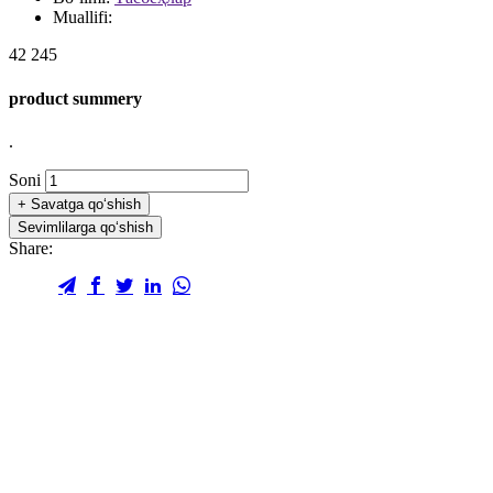
Muallifi:
42 245
product summery
.
Soni
+
Savatga qo‘shish
Sevimlilarga qo‘shish
Share: